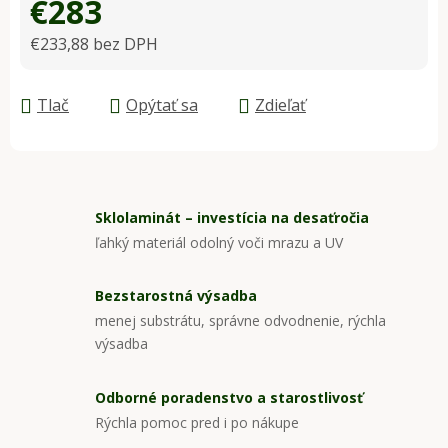
€283
€233,88 bez DPH
Jednotková cena:
Tlač
Opýtať sa
Zdieľať
Sklolaminát – investícia na desaťročia
ľahký materiál odolný voči mrazu a UV
Bezstarostná výsadba
menej substrátu, správne odvodnenie, rýchla
výsadba
Odborné poradenstvo a starostlivosť
Rýchla pomoc pred i po nákupe