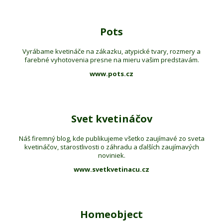
Pots
Vyrábame kvetináče na zákazku, atypické tvary, rozmery a
farebné vyhotovenia presne na mieru vašim predstavám.
www.pots.cz
Svet kvetináčov
Náš firemný blog, kde publikujeme všetko zaujímavé zo sveta
kvetináčov, starostlivosti o záhradu a ďalších zaujímavých
noviniek.
www.svetkvetinacu.cz
Homeobject