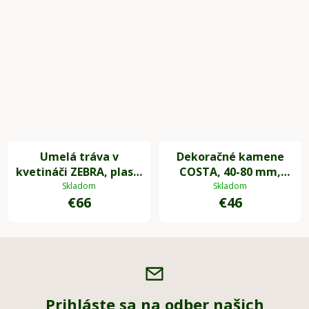
Umelá tráva v
Dekoračné kamene
kvetináči ZEBRA, plast,
COSTA, 40-80 mm,
výška 80 cm, zelená
plast, sivá
Skladom
Skladom
€66
€46
Prihláste sa na odber našich