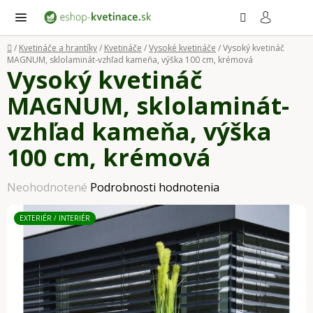
Prejsť
Hľadať
NÁ
KO
na
obsah
Domov
/
Kvetináče a hrantíky
/
Kvetináče
/
Vysoké kvetináče
/
Vysoký kvetináč
MAGNUM, sklolaminát-vzhľad kameňa, výška 100 cm, krémová
Vysoký kvetináč
MAGNUM, sklolaminát-
vzhľad kameňa, výška
100 cm, krémová
Priemerné
Neohodnotené
Podrobnosti hodnotenia
hodnotenie
EXTERIÉR / INTERIÉR
produktu
je
0,0
z
5