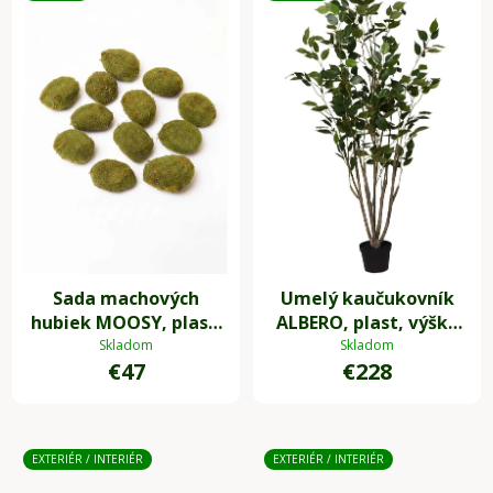
Sada machových
Umelý kaučukovník
hubiek MOOSY, plast,
ALBERO, plast, výška
zelená
125 cm, zelená
Skladom
Skladom
€47
€228
EXTERIÉR / INTERIÉR
EXTERIÉR / INTERIÉR