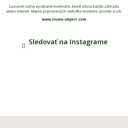
Luxusné ručne vyrábané kvetináče, ktoré oživia každú záhradu
alebo interiér. Máme pripravených niekoľko modelov, pozrite si ich.
www.home-object.com
Sledovať na Instagrame
Z
á