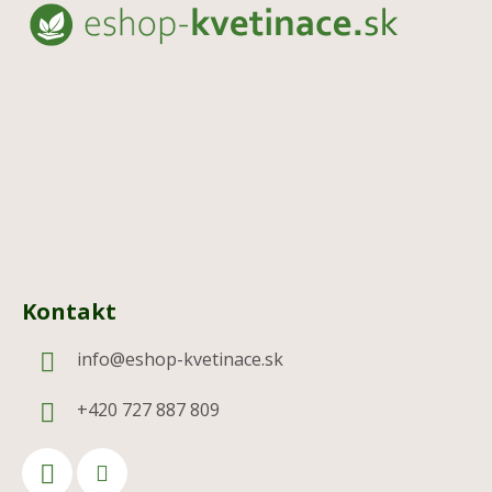
p
ä
t
i
e
Kontakt
info
@
eshop-kvetinace.sk
+420 727 887 809