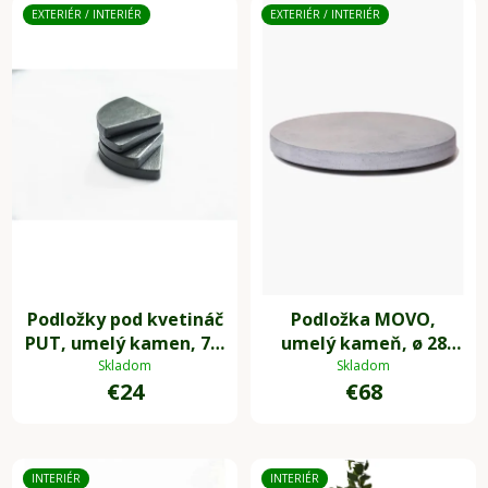
EXTERIÉR / INTERIÉR
EXTERIÉR / INTERIÉR
Podložky pod kvetináč
Podložka MOVO,
PUT, umelý kamen, 7 x
umelý kameň, ø 28
7 cm, 4-set, sivá
cm, sivá
Skladom
Skladom
€24
€68
INTERIÉR
INTERIÉR