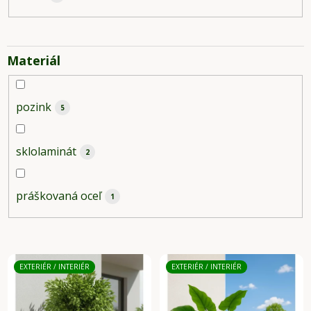
Materiál
pozink
5
sklolaminát
2
práškovaná oceľ
1
V
ý
EXTERIÉR / INTERIÉR
EXTERIÉR / INTERIÉR
p
i