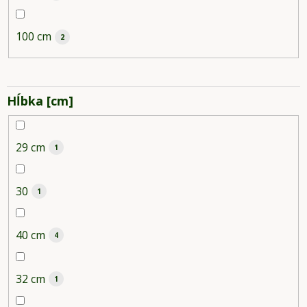
100 cm
2
Hĺbka [cm]
29 cm
1
30
1
40 cm
4
32 cm
1