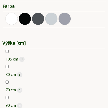
Farba
Výška [cm]
105 cm
1
80 cm
3
70 cm
1
90 cm
1