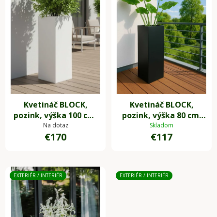
s
p
r
o
d
u
k
t
Kvetináč BLOCK,
Kvetináč BLOCK,
o
pozink, výška 100 cm,
pozink, výška 80 cm,
v
biely, vr. zavlaž.
antracit, vr. zavlaž.
Na dotaz
Skladom
€170
€117
systému
systému
EXTERIÉR / INTERIÉR
EXTERIÉR / INTERIÉR