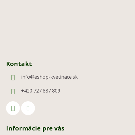
t
i
e
Kontakt
info
@
eshop-kvetinace.sk
+420 727 887 809
Informácie pre vás