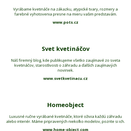
Vyrábame kvetináče na zákazku, atypické tvary, rozmery a
farebné vyhotovenia presne na mieru vašim predstavám.
www.pots.cz
Svet kvetináčov
Náš firemný blog, kde publikujeme všetko zaujímavé zo sveta
kvetináčov, starostlivosti o záhradu a ďalších zaujímavých
noviniek.
www.svetkvetinacu.cz
Homeobject
Luxusné ručne vyrábané kvetináče, ktoré oživia každú záhradu
alebo interiér. Máme pripravených niekoľko modelov, pozrite si ich.
www.home-object.com