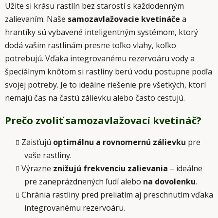
Užite si krásu rastlín bez starostí s každodenným
i
e
zalievaním. Naše
samozavlažovacie kvetináče
a
p
hrantíky sú vybavené inteligentným systémom, ktorý
r
dodá vašim rastlinám presne toľko vlahy, koľko
v
potrebujú. Vďaka integrovanému rezervoáru vody a
k
špeciálnym knôtom si rastliny berú vodu postupne podľa
y
v
svojej potreby. Je to ideálne riešenie pre všetkých, ktorí
ý
nemajú čas na častú zálievku alebo často cestujú.
p
i
Prečo zvoliť samozavlažovací kvetináč?
s
u
Zaisťujú
optimálnu a rovnomernú zálievku
pre
vaše rastliny.
Výrazne
znižujú frekvenciu zalievania
– ideálne
pre zaneprázdnených ľudí alebo
na dovolenku
.
Chránia rastliny pred preliatím aj preschnutím vďaka
integrovanému rezervoáru.