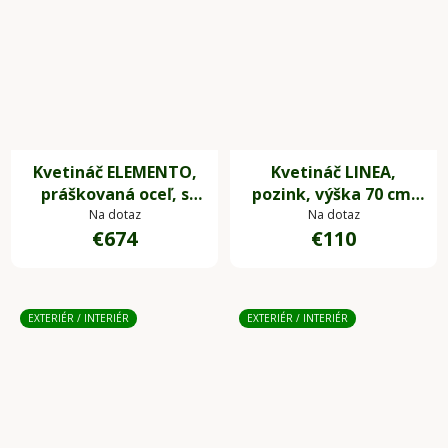
Kvetináč ELEMENTO,
Kvetináč LINEA,
práškovaná oceľ, s
pozink, výška 70 cm,
kolieskami,šírka 88
antracit, vr. zavlaž.
Na dotaz
Na dotaz
€674
€110
cm, sivá
systému
EXTERIÉR / INTERIÉR
EXTERIÉR / INTERIÉR