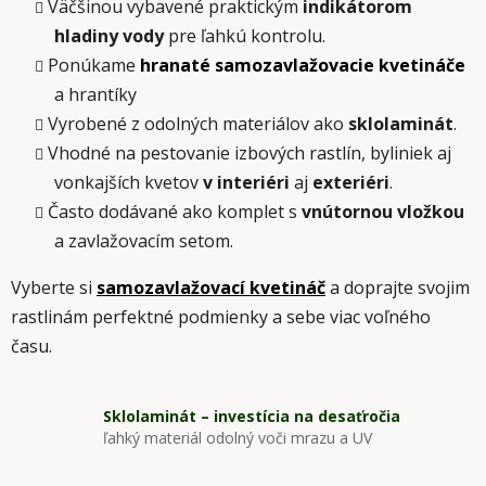
Väčšinou vybavené praktickým
indikátorom
hladiny vody
pre ľahkú kontrolu.
Ponúkame
hranaté samozavlažovacie kvetináče
a hrantíky
Vyrobené z odolných materiálov ako
sklolaminát
.
Vhodné na pestovanie izbových rastlín, byliniek aj
vonkajších kvetov
v interiéri
aj
exteriéri
.
Často dodávané ako komplet s
vnútornou vložkou
a zavlažovacím setom.
Vyberte si
samozavlažovací kvetináč
a doprajte svojim
rastlinám perfektné podmienky a sebe viac voľného
času.
Sklolaminát – investícia na desaťročia
ľahký materiál odolný voči mrazu a UV