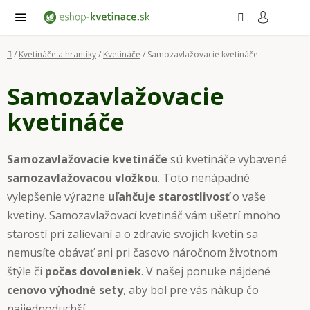
Prejsť
Hľadať
NÁ
KO
na
obsah
Domov
/
Kvetináče a hrantíky
/
Kvetináče
/
Samozavlažovacie kvetináče
Samozavlažovacie
kvetináče
Samozavlažovacie kvetináče
sú kvetináče vybavené
samozavlažovacou vložkou
. Toto nenápadné
vylepšenie výrazne
uľahčuje starostlivosť
o vaše
kvetiny. Samozavlažovací kvetináč vám ušetrí mnoho
starostí pri zalievaní a o zdravie svojich kvetín sa
nemusíte obávať ani pri časovo náročnom životnom
štýle či
počas dovoleniek
. V našej ponuke nájdené
cenovo výhodné sety
, aby bol pre vás nákup čo
najjednoduchší.