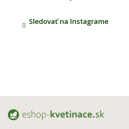
Sledovať na Instagrame
Z
á
p
ä