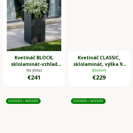
Kvetináč BLOCK,
Kvetináč CLASSIC,
sklolaminát-vzhľad
sklolaminát, výška 90
kameňa, výška 80 cm,
cm, antracit
Na dotaz
Skladom
€241
€229
antracit
EXTERIÉR / INTERIÉR
EXTERIÉR / INTERIÉR