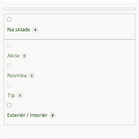
e
p
r
o
Na sklade
4
d
u
k
Akcia
0
t
o
Novinka
0
v
Tip
0
Exteriér / Interiér
8