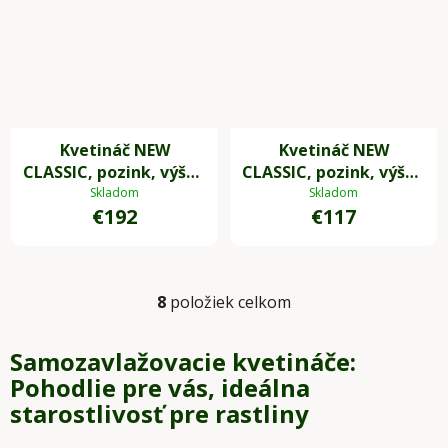
Kvetináč NEW
Kvetináč NEW
CLASSIC, pozink, výška
CLASSIC, pozink, výška
105 cm, strieborný, vr.
80 cm, strieborný, vr.
Skladom
Skladom
€192
€117
zavlaž. systému
zavlaž. systému
8
položiek celkom
O
v
l
Samozavlažovacie kvetináče:
á
Pohodlie pre vás, ideálna
d
starostlivosť pre rastliny
a
c