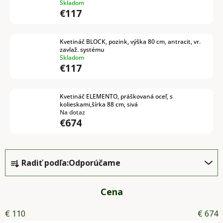
Skladom
€117
Kvetináč BLOCK, pozink, výška 80 cm, antracit, vr.
zavlaž. systému
Skladom
€117
Kvetináč ELEMENTO, práškovaná oceľ, s
kolieskami,šírka 88 cm, sivá
Na dotaz
€674
R
Radiť podľa:
Odporúčame
a
d
e
Cena
n
€
110
€
674
i