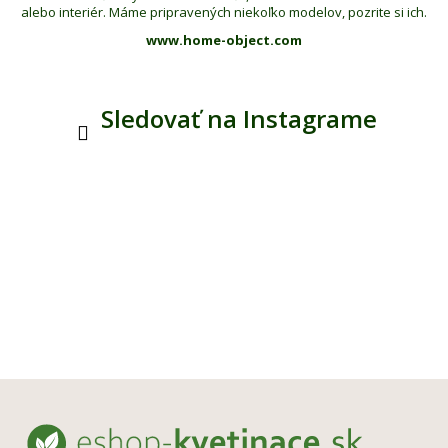
alebo interiér. Máme pripravených niekoľko modelov, pozrite si ich.
www.home-object.com
Sledovať na Instagrame
Z
á
p