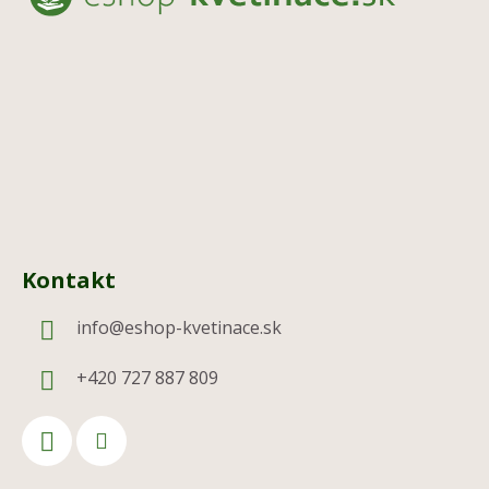
ä
t
i
e
Kontakt
info
@
eshop-kvetinace.sk
+420 727 887 809