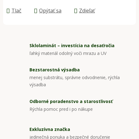
Jednotková cena:
Tlač
Opýtať sa
Zdieľať
Sklolaminát – investícia na desaťročia
ľahký materiál odolný voči mrazu a UV
Bezstarostná výsadba
menej substrátu, správne odvodnenie, rýchla
výsadba
Odborné poradenstvo a starostlivosť
Rýchla pomoc pred i po nákupe
Exkluzívna značka
jedinečná ponuka a bezpečné doručenie