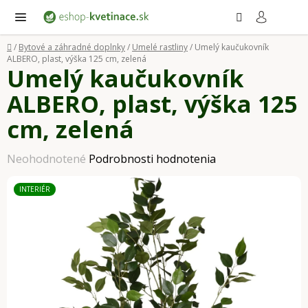
Prejsť
Hľadať
NÁ
KO
na
obsah
Domov
/
Bytové a záhradné doplnky
/
Umelé rastliny
/
Umelý kaučukovník
ALBERO, plast, výška 125 cm, zelená
Umelý kaučukovník
ALBERO, plast, výška 125
cm, zelená
Priemerné
Neohodnotené
Podrobnosti hodnotenia
hodnotenie
INTERIÉR
produktu
je
0,0
z
5
hviezdičiek.