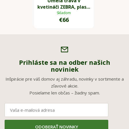
Umelá tráva v
kvetináči ZEBRA, plast,
výška 80 cm, zelená
Skladom
€66
Prihláste sa na odber našich
noviniek
Inšpirácie pre váš domov aj záhradu, novinky v sortimente a
zľavové akcie.
Posielame len občas – žiadny spam.
ODOBERAŤ NOVINKY