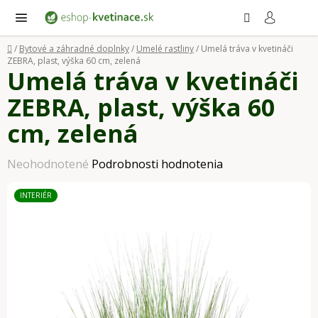
Prejsť
Hľadať
NÁ
KO
na
obsah
Domov
/
Bytové a záhradné doplnky
/
Umelé rastliny
/
Umelá tráva v kvetináči
ZEBRA, plast, výška 60 cm, zelená
Umelá tráva v kvetináči
ZEBRA, plast, výška 60
cm, zelená
Priemerné
Neohodnotené
Podrobnosti hodnotenia
hodnotenie
INTERIÉR
produktu
je
0,0
z
5
hviezdičiek.