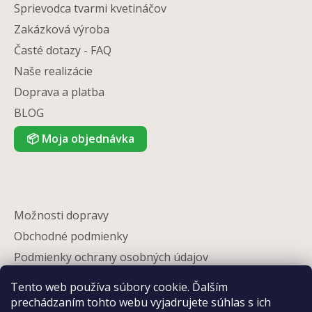
Sprievodca tvarmi kvetináčov
Zakázková výroba
Časté dotazy - FAQ
Naše realizácie
Doprava a platba
BLOG
📦
Moja objednávka
Možnosti dopravy
Obchodné podmienky
Podmienky ochrany osobných údajov
Reklamácia
Tento web používa súbory cookie. Ďalším
Partneri
prechádzaním tohto webu vyjadrujete súhlas s ich