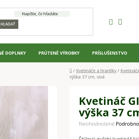
HĽADAŤ
NÉ DOPLNKY
PRÚTENÉ VÝROBKY
PRÍSLUŠENSTVO
Domov
/
Kvetináče a hrantíky
/
Kvetináč
výška 37 cm, sivá
Kvetináč G
výška 37 cm
Priemerné
Neohodnotené
Podrobno
hodnotenie