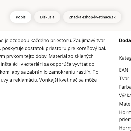
Popis
Diskusia
Značka
eshop-kvetinace.sk
e je ozdobou každého priestoru. Zaujímavý tvar
Doda
, poskytuje dostatok priestoru pre koreňový bal.
ým prvkom tejto doby. Materiál zo sklených
Kate
inštalácii v exteriéri sa odporúča vyvŕtať do
EAN
om, aby sa zabránilo zamokreniu rastlín. To
Tvar
uvy a reklamáciu. Vonkajší kvetináč sa môže
Farb
Výška
Mater
Horn
prie
Horný