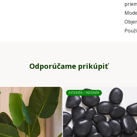
prie
Mode
Obje
Použi
Odporúčame prikúpiť
EXTERIÉR / INTERIÉR