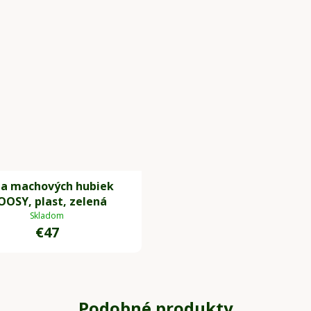
a machových hubiek
OSY, plast, zelená
Skladom
€47
Podobné produkty