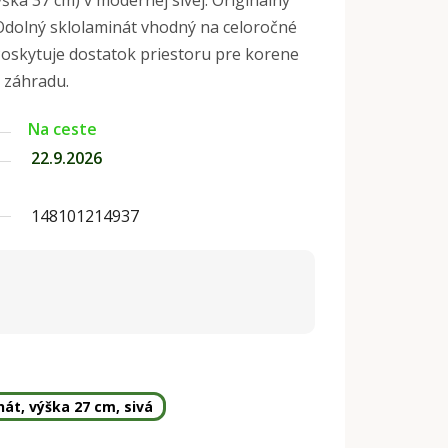
ýška 37 cm) v modernej sivej. Originálny
. Odolný sklolaminát vhodný na celoročné
 Poskytuje dostatok priestoru pre korene
i záhradu.
Na ceste
22.9.2026
148101214937
nát, výška 27 cm, sivá