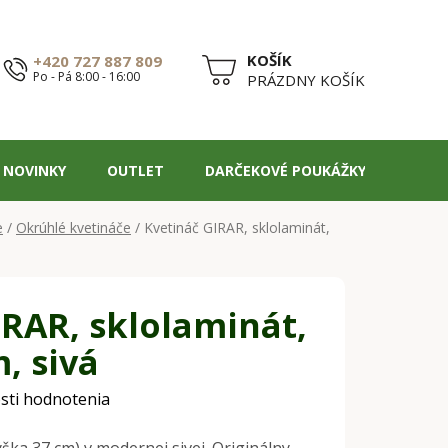
+420 727 887 809
Po - Pá 8:00 - 16:00
NÁKUPNÝ
PRÁZDNY KOŠÍK
KOŠÍK
NOVINKY
OUTLET
DARČEKOVÉ POUKÁŽKY
BLOG
e
/
Okrúhlé kvetináče
/
Kvetináč GIRAR, sklolaminát,
IRAR, sklolaminát,
, sivá
sti hodnotenia