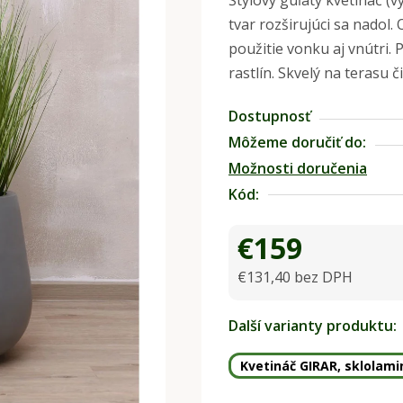
Štýlový guľatý kvetináč (v
produktu
tvar rozširujúci sa nadol
je
použitie vonku aj vnútri.
0,0
rastlín. Skvelý na terasu č
z
5
Dostupnosť
hviezdičiek.
Môžeme doručiť do:
Možnosti doručenia
Kód:
€159
€131,40 bez DPH
Jednotková cena:
Další varianty produktu:
Kvetináč GIRAR, sklolami