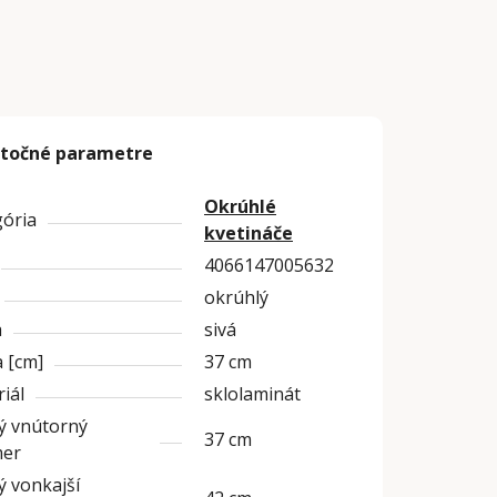
točné parametre
Okrúhlé
gória
kvetináče
4066147005632
okrúhlý
a
sivá
 [cm]
37 cm
iál
sklolaminát
ý vnútorný
37 cm
mer
 vonkajší