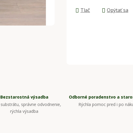
Tlač
Opýtať sa
Bezstarostná výsadba
Odborné poradenstvo a staros
substrátu, správne odvodnenie,
Rýchla pomoc pred i po nák
rýchla výsadba