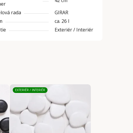
42 cm
mer
lová rada
GIRAR
m
ca. 26 l
tie
Exteriér / Interiér
EXTERIÉR / INTERIÉR