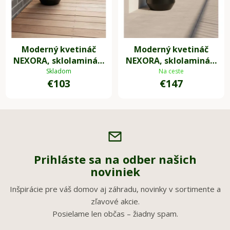
Moderný kvetináč
Moderný kvetináč
NEXORA, sklolaminát,
NEXORA, sklolaminát,
31x28 cm, čierny
41x38 cm, čierny
Skladom
Na ceste
€103
€147
Prihláste sa na odber našich
noviniek
Inšpirácie pre váš domov aj záhradu, novinky v sortimente a
zľavové akcie.
Posielame len občas – žiadny spam.