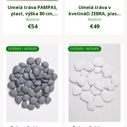
Umelá tráva PAMPAS,
Umelá tráva v
plast, výška 80 cm,
kvetináči ZEBRA, plast,
zelená
výška 60 cm, zelená
Skladom
Skladom
€54
€49
EXTERIÉR / INTERIÉR
EXTERIÉR / INTERIÉR