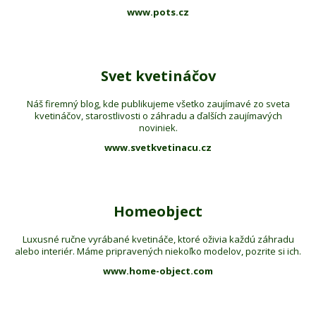
www.pots.cz
Svet kvetináčov
Náš firemný blog, kde publikujeme všetko zaujímavé zo sveta
kvetináčov, starostlivosti o záhradu a ďalších zaujímavých
noviniek.
www.svetkvetinacu.cz
Homeobject
Luxusné ručne vyrábané kvetináče, ktoré oživia každú záhradu
alebo interiér. Máme pripravených niekoľko modelov, pozrite si ich.
www.home-object.com