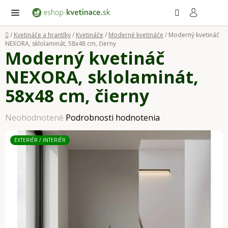
Prejsť
Hľadať
NÁ
KO
na
obsah
Domov
/
Kvetináče a hrantíky
/
Kvetináče
/
Moderné kvetináče
/
Moderný kvetináč
NEXORA, sklolaminát, 58x48 cm, čierny
Moderný kvetináč
NEXORA, sklolaminát,
58x48 cm, čierny
Priemerné
Neohodnotené
Podrobnosti hodnotenia
hodnotenie
EXTERIÉR / INTERIÉR
produktu
je
0,0
z
5
hviezdičiek.