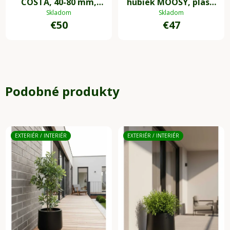
COSTA, 40-80 mm,
hubiek MOOSY, plast,
plast, čierna
zelená
Skladom
Skladom
€50
€47
Podobné produkty
EXTERIÉR / INTERIÉR
EXTERIÉR / INTERIÉR