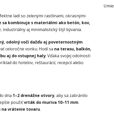
Umie
fektne ladí so zelenými rastlinami, okrasnými
e sa kombinuje s materiálmi ako betón, kov,
industriálny aj minimalistický štýl bývania.
ý, odolný voči dažďu aj poveternostným
vať celoročne vonku. Hodí sa
na terasu, balkón,
u aj do vstupnej haly
. Vďaka svojej odolnosti
íklad do hotelov, reštaurácií, recepcií alebo
 do dna
1–2 drenážne otvory
, aby sa zabránilo
lepšie použiť
vrták do muriva 10–11 mm
.
 na vrátenie tovaru
.