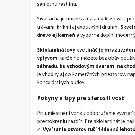
samotnú rastlinu.
Sivá farba je univerzálna a nadčasová – per
trávami, kríkmi aj exotickými druhmi.
Skvel
drevo aj kameň
a výborne doplní moderný, 
Sklolaminátový kvetináč je mrazuvzdorn
vplyvom
, takže ho môžete bez obáv použí
záhradu, ku vchodovým dverám, na chodb
je vhodný aj do komerčných priestorov, napr
kancelárskych budov.
Pokyny a tipy pre starostlivosť
Pri umiestnení vonku odporúčame vyvŕtať
premokreniu rastlín. Pre sklolaminát je naj
⚠️
Vyvŕtanie otvorov ruší 14dennú lehotu