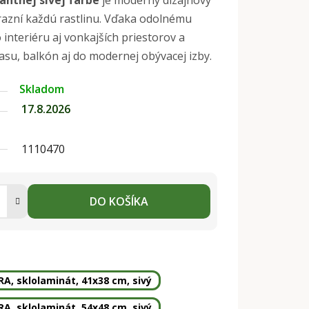
antnej sivej farbe
je moderný dizajnový
razní každú rastlinu. Vďaka odolnému
interiéru aj vonkajších priestorov a
su, balkón aj do modernej obývacej izby.
Skladom
17.8.2026
1110470
DO KOŠÍKA
A, sklolaminát, 41x38 cm, sivý
A, sklolaminát, 54x48 cm, sivý