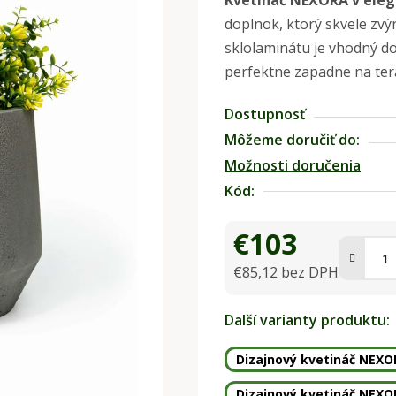
Kvetináč NEXORA v eleg
produktu
doplnok, ktorý skvele zvý
je
sklolaminátu je vhodný do 
0,0
perfektne zapadne na tera
z
5
Dostupnosť
hviezdičiek.
Môžeme doručiť do:
Možnosti doručenia
Kód:
€103
€85,12 bez DPH
Jednotková cena:
Další varianty produktu:
Dizajnový kvetináč NEXOR
Dizajnový kvetináč NEXOR