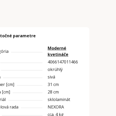
točné parametre
Moderné
gória
kvetináče
4066147011466
okrúhlý
a
sivá
er [cm]
31 cm
 [cm]
28 cm
iál
sklolaminát
lová rada
NEXORA
cca. 4 kg