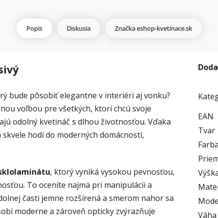
Popis
Diskusia
Značka
eshop-kvetinace.sk
Doda
sivý
ý bude pôsobiť elegantne v interiéri aj vonku?
Kate
lnou voľbou pre všetkých, ktorí chcú svoje
EAN
dajú odolný kvetináč s dlhou životnosťou. Vďaka
Tvar
a skvele hodí do moderných domácností,
Farb
Priem
sklolaminátu
, ktorý vyniká vysokou pevnosťou,
Výška
osťou. To oceníte najmä pri manipulácii a
Mater
v dolnej časti jemne rozšírená a smerom nahor sa
Mode
sobí moderne a zároveň opticky zvýrazňuje
Váha