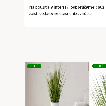
Na použitie
v interiéri odporúčame použi
zaistí dodatočné utesnenie zvnútra.
INTERIÉR
INTERIÉR