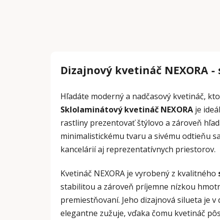
Dizajnový kvetináč NEXORA - 
Hľadáte moderný a nadčasový kvetináč, ktor
Sklolaminátový kvetináč NEXORA
je ideá
rastliny prezentovať štýlovo a zároveň hľa
minimalistickému tvaru a sivému odtieňu s
kancelárií aj reprezentatívnych priestorov.
Kvetináč NEXORA je vyrobený z kvalitného
stabilitou a zároveň príjemne nízkou hmotn
premiestňovaní. Jeho dizajnová silueta je 
elegantne zužuje, vďaka čomu kvetináč pô