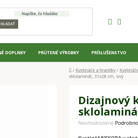
HĽADAŤ
NÉ DOPLNKY
PRÚTENÉ VÝROBKY
PRÍSLUŠENSTVO
Domov
/
Kvetináče a hrantíky
/
Kvetináč
sklolaminát, 31x28 cm, sivý
Dizajnový 
sklolaminát
Priemerné
Neohodnotené
Podrobno
hodnotenie