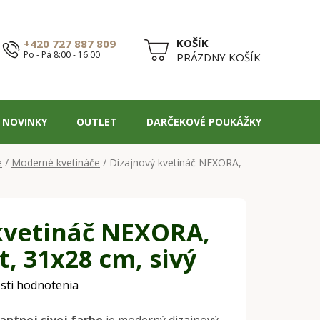
+420 727 887 809
Po - Pá 8:00 - 16:00
NÁKUPNÝ
PRÁZDNY KOŠÍK
KOŠÍK
NOVINKY
OUTLET
DARČEKOVÉ POUKÁŽKY
BLOG
e
/
Moderné kvetináče
/
Dizajnový kvetináč NEXORA,
kvetináč NEXORA,
, 31x28 cm, sivý
sti hodnotenia