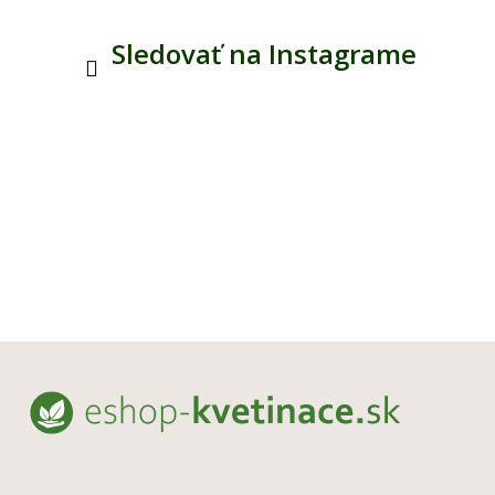
Sledovať na Instagrame
Z
á
p
ä
t