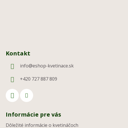
i
e
Kontakt
info
@
eshop-kvetinace.sk
+420 727 887 809
Informácie pre vás
Dôležité informácie o kvetináčoch