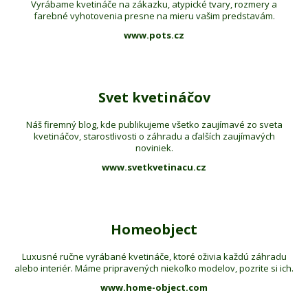
Vyrábame kvetináče na zákazku, atypické tvary, rozmery a
farebné vyhotovenia presne na mieru vašim predstavám.
www.pots.cz
Svet kvetináčov
Náš firemný blog, kde publikujeme všetko zaujímavé zo sveta
kvetináčov, starostlivosti o záhradu a ďalších zaujímavých
noviniek.
www.svetkvetinacu.cz
Homeobject
Luxusné ručne vyrábané kvetináče, ktoré oživia každú záhradu
alebo interiér. Máme pripravených niekoľko modelov, pozrite si ich.
www.home-object.com