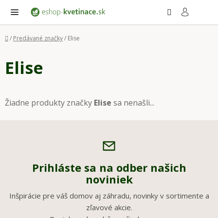
Prejsť
Hľadať
NÁ
KO
na
obsah
Domov
/
Predávané značky
/
Elise
Elise
Žiadne produkty značky
Elise
sa nenašli...
Prihláste sa na odber našich
noviniek
Inšpirácie pre váš domov aj záhradu, novinky v sortimente a
zľavové akcie.