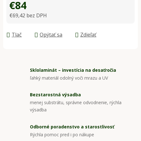
€84
€69,42 bez DPH
Jednotková cena:
Tlač
Opýtať sa
Zdieľať
Sklolaminát – investícia na desaťročia
ľahký materiál odolný voči mrazu a UV
Bezstarostná výsadba
menej substrátu, správne odvodnenie, rýchla
výsadba
Odborné poradenstvo a starostlivosť
Rýchla pomoc pred i po nákupe