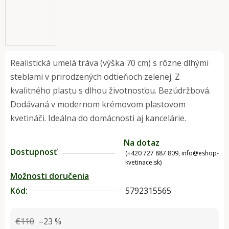
Realistická umelá tráva (výška 70 cm) s rôzne dlhými
steblami v prirodzených odtieňoch zelenej. Z
kvalitného plastu s dlhou životnosťou. Bezúdržbová.
Dodávaná v modernom krémovom plastovom
kvetináči. Ideálna do domácnosti aj kancelárie.
Na dotaz
Dostupnosť
(+420 727 887 809, info@eshop-
kvetinace.sk)
Možnosti doručenia
Kód:
5792315565
€110
–23 %