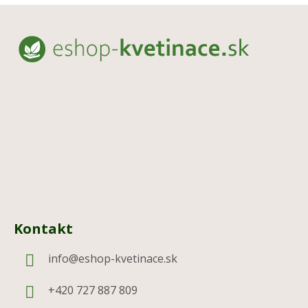
Z
á
p
ä
t
i
e
Kontakt
info
@
eshop-kvetinace.sk
+420 727 887 809