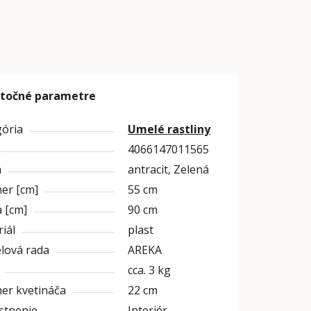
točné parametre
gória
Umelé rastliny
4066147011565
a
antracit, Zelená
er [cm]
55 cm
 [cm]
90 cm
iál
plast
lová rada
AREKA
cca. 3 kg
er kvetináča
22 cm
stnenie
Interiér