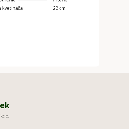
 kvetináča
22 cm
iek
kcie.