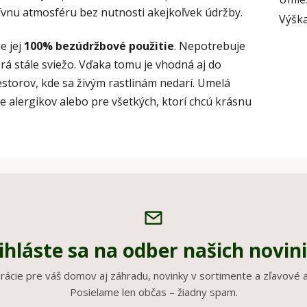
tívnu atmosféru bez nutnosti akejkoľvek údržby.
Výška
e jej
100% bezúdržbové použitie
. Nepotrebuje
rá stále sviežo. Vďaka tomu je vhodná aj do
estorov, kde sa živým rastlinám nedarí. Umelá
e alergikov alebo pre všetkých, ktorí chcú krásnu
ihláste sa na odber našich novin
irácie pre váš domov aj záhradu, novinky v sortimente a zľavové a
Posielame len občas – žiadny spam.