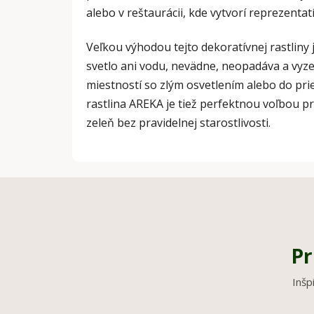
alebo v reštaurácii, kde vytvorí reprezenta
Veľkou výhodou tejto dekoratívnej rastliny j
svetlo ani vodu, nevädne, neopadáva a vyze
miestností so zlým osvetlením alebo do pri
rastlina AREKA je tiež perfektnou voľbou pr
zeleň bez pravidelnej starostlivosti.
Pr
Inšp