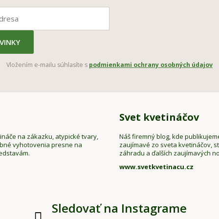
VINKY
Vložením e-mailu súhlasíte s
podmienkami ochrany osobných údajov
Svet kvetináčov
náče na zákazku, atypické tvary,
Náš firemný blog, kde publikujem
ebné vyhotovenia presne na
zaujímavé zo sveta kvetináčov, sta
redstavám.
záhradu a ďalších zaujímavých no
www.svetkvetinacu.cz
Sledovať na Instagrame