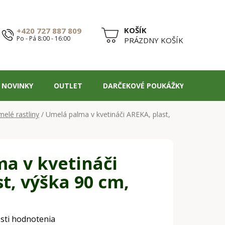
+420 727 887 809
Po - Pá 8:00 - 16:00
NÁKUPNÝ
PRÁZDNY KOŠÍK
KOŠÍK
NOVINKY
OUTLET
DARČEKOVÉ POUKÁŽKY
BLOG
elé rastliny
/
Umelá palma v kvetináči AREKA, plast,
a v kvetináči
t, výška 90 cm,
sti hodnotenia