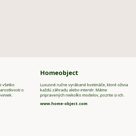
Homeobject
e všetko
Luxusné ručne vyrábané kvetináče, ktoré oživia
rostlivosti o
každú záhradu alebo interiér. Máme
viniek.
pripravených niekoľko modelov, pozrite si ich.
www.home-object.com