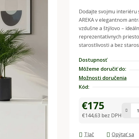
hodnotenie
Dodajte svojmu interiéru
produktu
AREKA v elegantnom antra
je
vzdušne a štýlovo – ideáln
0,0
reprezentatívnych priesto
z
starostlivosti a bez starost
5
hviezdičiek.
Dostupnosť
Môžeme doručiť do:
Možnosti doručenia
Kód:
€175
€144,63 bez DPH
Jednotková cena:
Tlač
Opýtať sa