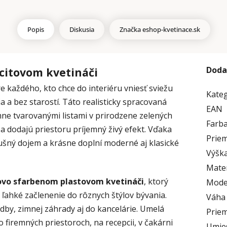
Popis
Diskusia
Značka
eshop-kvetinace.sk
Doda
citovom kvetináči
e každého, kto chce do interiéru vniesť sviežu
Kate
ia a bez starostí. Táto realisticky spracovaná
EAN
ne tvarovanými listami v prirodzene zelených
Farb
a dodajú priestoru príjemný živý efekt. Vďaka
Priem
ušný dojem a krásne doplní moderné aj klasické
Výška
Mater
ovo sfarbenom plastovom kvetináči
, ktorý
Mode
ľahké začlenenie do rôznych štýlov bývania.
Váha
odby, zimnej záhrady aj do kancelárie. Umelá
Priem
 firemných priestoroch, na recepcii, v čakárni
Umie