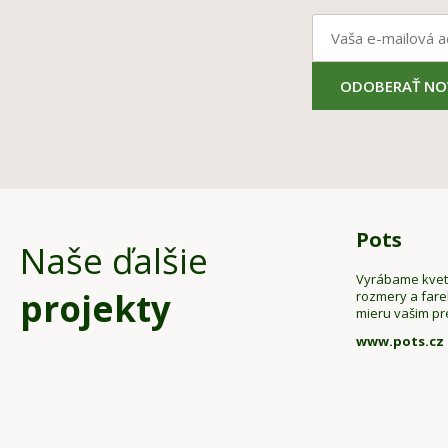
ODOBERAŤ NO
Pots
Naše ďalšie
Vyrábame kveti
projekty
rozmery a far
mieru vašim p
www.pots.cz
Z
á