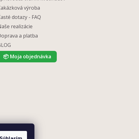
Zakázková výroba
Časté dotazy - FAQ
aše realizácie
Doprava a platba
BLOG
📦
Moja objednávka
Súhlasím