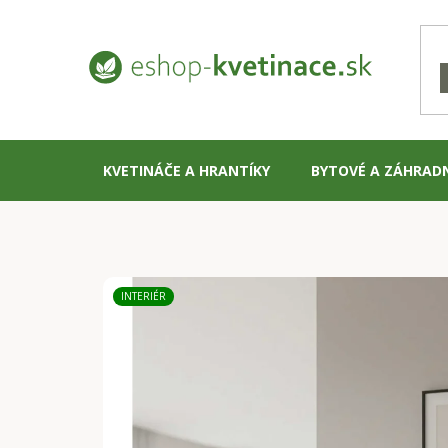
Prejsť
na
obsah
KVETINÁČE A HRANTÍKY
BYTOVÉ A ZÁHRAD
INTERIÉR