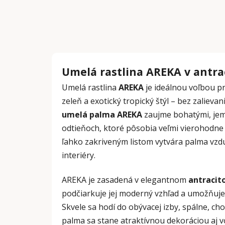
Umelá rastlina AREKA v antra
Umelá rastlina
AREKA
je ideálnou voľbou pr
zeleň a exotický tropický štýl – bez zalievan
umelá palma AREKA
zaujme bohatými, jem
odtieňoch, ktoré pôsobia veľmi vierohodne 
ľahko zakriveným listom vytvára palma vzd
interiéry.
AREKA je zasadená v elegantnom
antracit
podčiarkuje jej moderný vzhľad a umožňuje 
Skvele sa hodí do obývacej izby, spálne, ch
palma sa stane atraktívnou dekoráciou aj vo