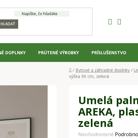
HĽADAŤ
NÉ DOPLNKY
PRÚTENÉ VÝROBKY
PRÍSLUŠENSTVO
Domov
/
Bytové a záhradné doplnky
/
Um
výška 90 cm, zelená
Umelá palm
AREKA, plas
zelená
Priemerné
Neohodnotené
Podrobno