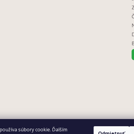
N
používa súbory cookie. Ďalším
Odmietnuť