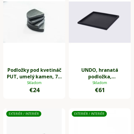
Podložky pod kvetináč
UNDO, hranatá
PUT, umelý kamen, 7 x
podložka,
7 cm, 4-set, sivá
sklolaminát, 34 * 34
Skladom
Skladom
€24
€61
cm, antracit
EXTERIÉR / INTERIÉR
EXTERIÉR / INTERIÉR