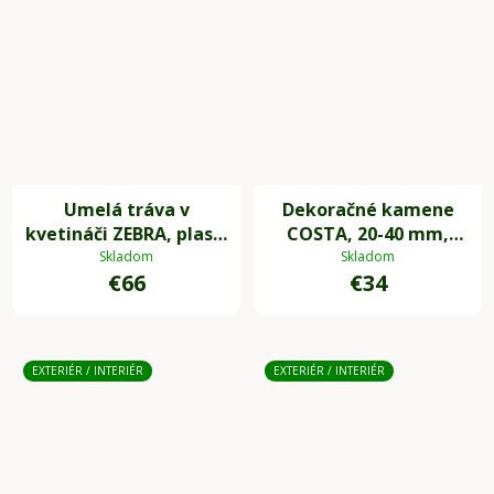
Umelá tráva v
Dekoračné kamene
kvetináči ZEBRA, plast,
COSTA, 20-40 mm,
výška 80 cm, zelená
plast, biela
Skladom
Skladom
€66
€34
EXTERIÉR / INTERIÉR
EXTERIÉR / INTERIÉR