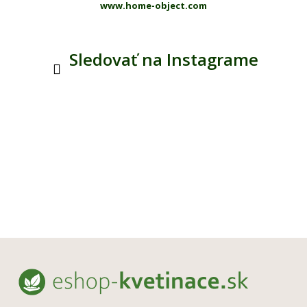
www.home-object.com
Sledovať na Instagrame
Z
á
p
ä