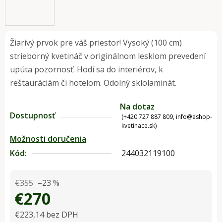
Žiarivý prvok pre váš priestor! Vysoký (100 cm)
strieborný kvetináč v originálnom lesklom prevedení
upúta pozornosť. Hodí sa do interiérov, k
reštauráciám či hotelom. Odolný sklolaminát.
Na dotaz
Dostupnosť
(+420 727 887 809, info@eshop-
kvetinace.sk)
Možnosti doručenia
Kód:
244032119100
€355
–23 %
€270
€223,14 bez DPH