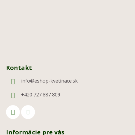
t
i
e
Kontakt
info
@
eshop-kvetinace.sk
+420 727 887 809
Informácie pre vás