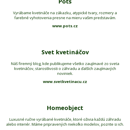
Pots
Vyrábame kvetináče na zákazku, atypické tvary, rozmery a
farebné vyhotovenia presne na mieru vašim predstavám.
www.pots.cz
Svet kvetináčov
Náš firemný blog, kde publikujeme všetko zaujímavé zo sveta
kvetináčov, starostlivosti o záhradu a ďalších zaujímavých
noviniek.
www.svetkvetinacu.cz
Homeobject
Luxusné ručne vyrábané kvetináče, ktoré oživia každú záhradu
alebo interiér. Máme pripravených niekoľko modelov, pozrite si ich.