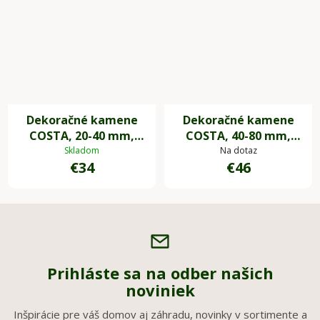
Dekoračné kamene
Dekoračné kamene
COSTA, 20-40 mm,
COSTA, 40-80 mm,
plast, čierna
plast, sivá
Skladom
Na dotaz
€34
€46
Prihláste sa na odber našich
noviniek
Inšpirácie pre váš domov aj záhradu, novinky v sortimente a