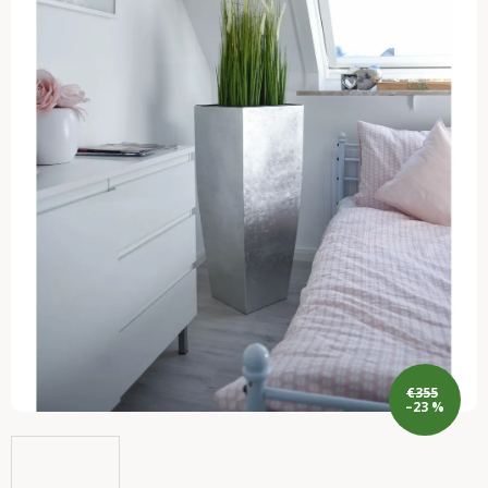
€355
–23 %