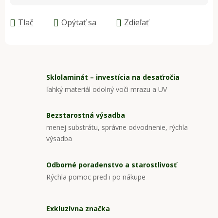
Jednotková cena:
Tlač
Opýtať sa
Zdieľať
Sklolaminát – investícia na desaťročia
ľahký materiál odolný voči mrazu a UV
Bezstarostná výsadba
menej substrátu, správne odvodnenie, rýchla
výsadba
Odborné poradenstvo a starostlivosť
Rýchla pomoc pred i po nákupe
Exkluzívna značka