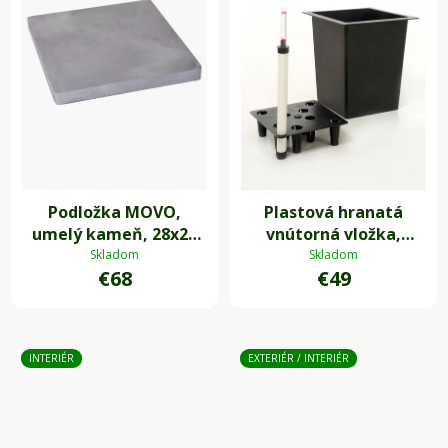
Podložka MOVO,
Plastová hranatá
umelý kameň, 28x28
vnútorná vložka,
cm, sivá
32*39*39 cm, so
Skladom
Skladom
€68
€49
zavlažovacím setom,
čierna
INTERIÉR
EXTERIÉR / INTERIÉR