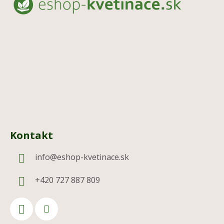
p
ä
t
i
e
Kontakt
info
@
eshop-kvetinace.sk
+420 727 887 809