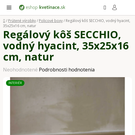
Prejsť
Hľadať
NÁ
KO
na
obsah
Domov
/
Prútené výrobky
/
Policové boxy
/
Regálový kôš SECCHIO, vodný hyacint,
35x25x16 cm, natur
Regálový kôš SECCHIO,
vodný hyacint, 35x25x16
cm, natur
Priemerné
Neohodnotené
Podrobnosti hodnotenia
hodnotenie
INTERIÉR
produktu
je
0,0
z
5
hviezdičiek.