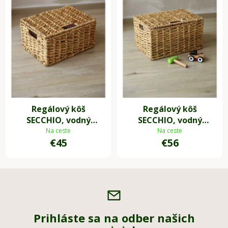
Regálový kôš
Regálový kôš
SECCHIO, vodný
SECCHIO, vodný
hyacint, 39x28x20 cm,
hyacint, 43x32x23 cm,
Na ceste
Na ceste
€45
€56
natur
natur
Prihláste sa na odber našich