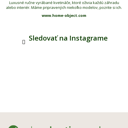
Luxusné ručne vyrábané kvetináče, ktoré oživia každú záhradu
alebo interiér. Máme pripravených niekoľko modelov, pozrite si ich.
www.home-object.com
Sledovať na Instagrame
Z
á