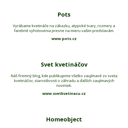
Pots
Vyrábame kvetináče na zákazku, atypické tvary, rozmery a
farebné vyhotovenia presne na mieru vašim predstavám.
www.pots.cz
Svet kvetináčov
Náš firemný blog, kde publikujeme všetko zaujímavé zo sveta
kvetináčov, starostlivosti o záhradu a ďalších zaujímavých
noviniek.
www.svetkvetinacu.cz
Homeobject