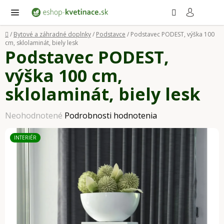
Prejsť
Hľadať
NÁ
KO
na
obsah
Domov
/
Bytové a záhradné doplnky
/
Podstavce
/
Podstavec PODEST, výška 100
cm, sklolaminát, biely lesk
Podstavec PODEST,
výška 100 cm,
sklolaminát, biely lesk
Priemerné
Neohodnotené
Podrobnosti hodnotenia
hodnotenie
INTERIÉR
produktu
je
0,0
z
5
hviezdičiek.