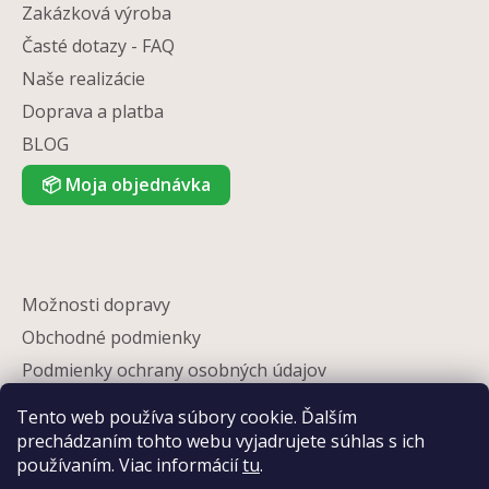
Zakázková výroba
Časté dotazy - FAQ
Naše realizácie
Doprava a platba
BLOG
📦
Moja objednávka
Možnosti dopravy
Obchodné podmienky
Podmienky ochrany osobných údajov
Reklamácia
Tento web používa súbory cookie. Ďalším
Partneri
prechádzaním tohto webu vyjadrujete súhlas s ich
používaním. Viac informácií
tu
.
Kontakty