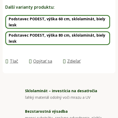
Jednotková cena:
Další varianty produktu:
Podstavec PODEST, výška 60 cm, sklolaminát, biely
lesk
Podstavec PODEST, výška 80 cm, sklolaminát, biely
lesk
Tlač
Opýtať sa
Zdieľať
Sklolaminát – investícia na desaťročia
ľahký materiál odolný voči mrazu a UV
Bezstarostná výsadba
menej substrátu, správne odvodnenie, rýchla