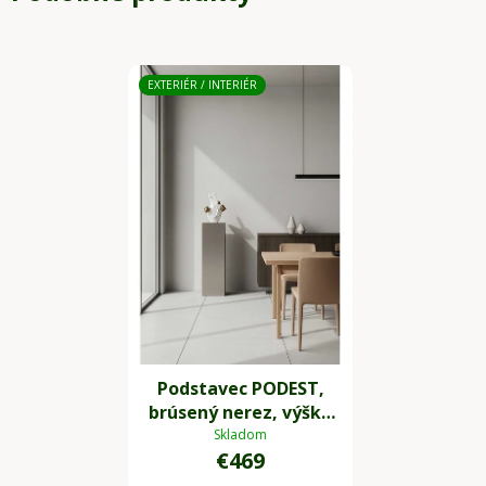
EXTERIÉR / INTERIÉR
Podstavec PODEST,
brúsený nerez, výška
98 cm, strieborný
Skladom
€469