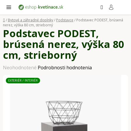
Prejsť
Hľadať
NÁ
KO
na
obsah
Domov
/
Bytové a záhradné doplnky
/
Podstavce
/
Podstavec PODEST, brúsená
nerez, výška 80 cm, strieborný
Podstavec PODEST,
brúsená nerez, výška 80
cm, strieborný
Priemerné
Neohodnotené
Podrobnosti hodnotenia
hodnotenie
EXTERIÉR / INTERIÉR
produktu
je
0,0
z
5
hviezdičiek.