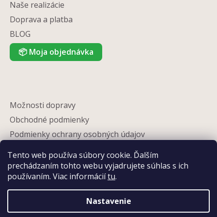
Naše realizácie
Doprava a platba
BLOG
📦
Moja objednávka
Možnosti dopravy
Obchodné podmienky
Podmienky ochrany osobných údajov
Reklamácia
Tento web používa súbory cookie. Ďalším
Partneri
prechádzaním tohto webu vyjadrujete súhlas s ich
používaním. Viac informácií
tu
.
Kontakty
Nastavenie