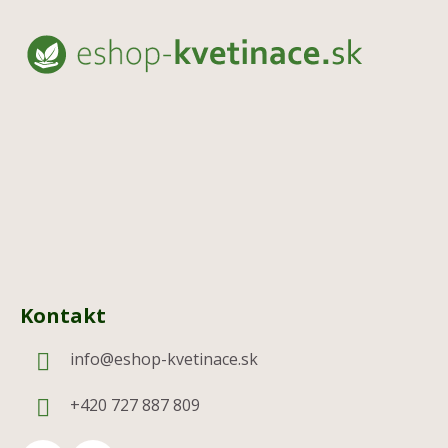
Z
á
p
ä
t
i
e
Kontakt
info
@
eshop-kvetinace.sk
+420 727 887 809