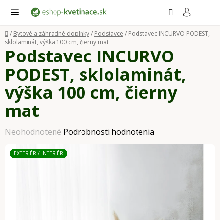
Prejsť
Hľadať
NÁ
KO
na
obsah
Domov
/
Bytové a záhradné doplnky
/
Podstavce
/
Podstavec INCURVO PODEST,
sklolaminát, výška 100 cm, čierny mat
Podstavec INCURVO
PODEST, sklolaminát,
výška 100 cm, čierny
mat
Priemerné
Neohodnotené
Podrobnosti hodnotenia
hodnotenie
EXTERIÉR / INTERIÉR
produktu
je
0,0
z
5