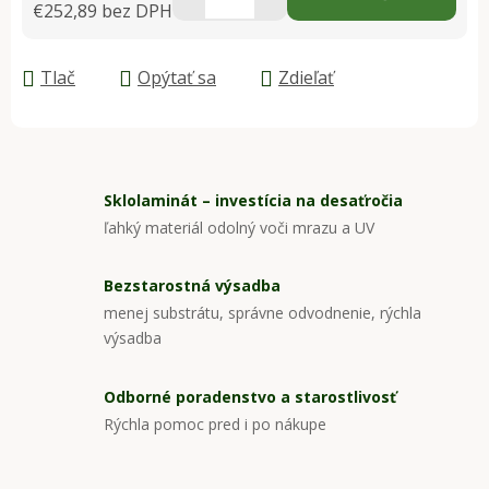
€252,89 bez DPH
Jednotková cena:
Tlač
Opýtať sa
Zdieľať
Sklolaminát – investícia na desaťročia
ľahký materiál odolný voči mrazu a UV
Bezstarostná výsadba
menej substrátu, správne odvodnenie, rýchla
výsadba
Odborné poradenstvo a starostlivosť
Rýchla pomoc pred i po nákupe