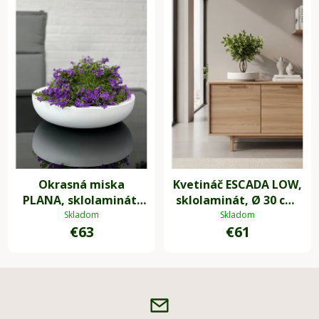
Okrasná miska
Kvetináč ESCADA LOW,
PLANA, sklolaminát,
sklolaminát, Ø 30 cm,
9xØ34 cm, biela
biela
Skladom
Skladom
€63
€61