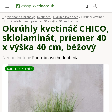
Prejsť
Hľadať
NÁ
KO
na
obsah
Domov
/
Kvetináče a hrantíky
/
Kvetináče
/
Okrúhlé kvetináče
/
Okrúhly kvetináč
CHICO, sklolaminát, priemer 40 x výška 40 cm, béžový
Okrúhly kvetináč CHICO,
sklolaminát, priemer 40
x výška 40 cm, béžový
Priemerné
Neohodnotené
Podrobnosti hodnotenia
hodnotenie
EXTERIÉR / INTERIÉR
produktu
je
0,0
z
5
hviezdičiek.