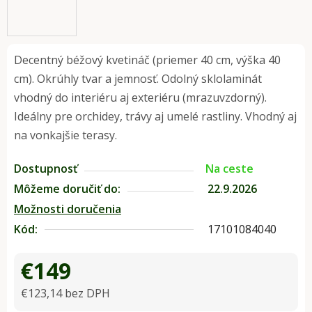
Decentný béžový kvetináč (priemer 40 cm, výška 40
cm). Okrúhly tvar a jemnosť. Odolný sklolaminát
vhodný do interiéru aj exteriéru (mrazuvzdorný).
Ideálny pre orchidey, trávy aj umelé rastliny. Vhodný aj
na vonkajšie terasy.
Dostupnosť
Na ceste
Môžeme doručiť do:
22.9.2026
Možnosti doručenia
Kód:
17101084040
€149
€123,14 bez DPH