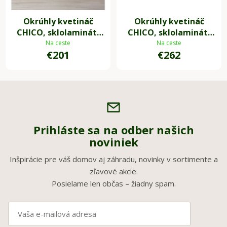
Okrúhly kvetináč
Okrúhly kvetináč
CHICO, sklolaminát,
CHICO, sklolaminát,
priemer 45 x výška 50
priemer 50 x výška 60
Na ceste
Na ceste
€201
€262
cm, béžový
cm, béžový
Prihláste sa na odber našich
noviniek
Inšpirácie pre váš domov aj záhradu, novinky v sortimente a
zľavové akcie.
Posielame len občas – žiadny spam.