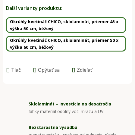
Jednotková cena:
Další varianty produktu:
Okrúhly kvetináč CHICO, sklolaminát, priemer 45 x
výška 50 cm, béžový
Okrúhly kvetináč CHICO, sklolaminát, priemer 50 x
výška 60 cm, béžový
Tlač
Opýtať sa
Zdieľať
Sklolaminát – investícia na desaťročia
ľahký materiál odolný voči mrazu a UV
Bezstarostná výsadba
menej substrátu, správne odvodnenie, rýchla