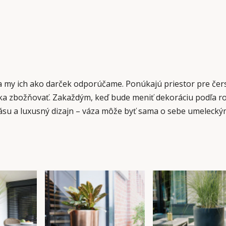
my ich ako darček odporúčame. Ponúkajú priestor pre čerstv
a zbožňovať. Zakaždým, keď bude meniť dekoráciu podľa roč
rásu a luxusný dizajn – váza môže byť sama o sebe umeleck