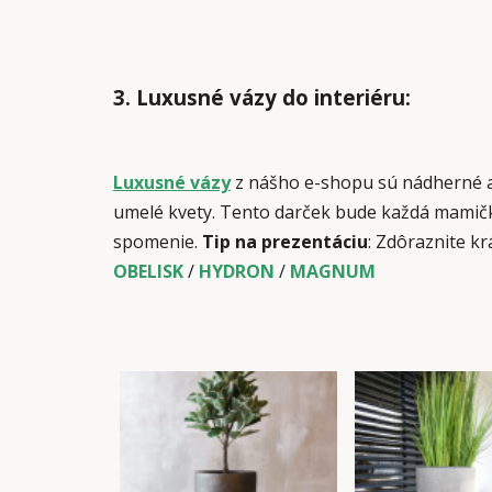
3. Luxusné vázy do interiéru:
Luxusné vázy
z nášho e-shopu sú nádherné a 
umelé kvety. Tento darček bude každá mamičk
spomenie.
Tip na prezentáciu
: Zdôraznite k
OBELISK
/
HYDRON
/
MAGNUM