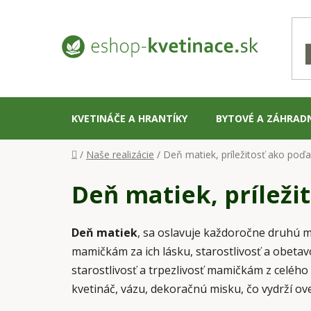
Prejsť
na
obsah
KVETINÁČE A HRANTÍKY
BYTOVÉ A ZÁHRAD
Domov
/
Naše realizácie
/
Deň matiek, príležitosť ako poďa
Deň matiek, príleži
Deň matiek
, sa oslavuje každoročne druhú m
mamičkám za ich lásku, starostlivosť a obetav
starostlivosť a trpezlivosť mamičkám z celého
kvetináč, vázu, dekoračnú misku, čo vydrží ove