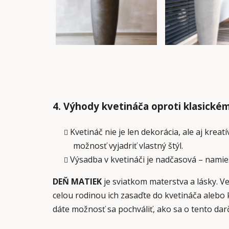
4. Výhody kvetináča oproti klasické
Kvetináč nie je len dekorácia, ale aj krea
možnosť vyjadriť vlastný štýl.
Výsadba v kvetináči je nadčasová – namie
DEŇ MATIEK
je sviatkom materstva a lásky. V
celou rodinou ich zasaďte do kvetináča alebo k
dáte možnosť sa pochváliť, ako sa o tento darč