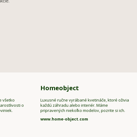
kcie.
Homeobject
e všetko
Luxusné ručne vyrábané kvetináče, ktoré oživia
rostlivosti o
každú záhradu alebo interiér. Máme
viniek.
pripravených niekoľko modelov, pozrite si ich.
www.home-object.com