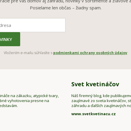
irácie pre váš domov aj záhradu, novinky v sortimente a zľavové a
Posielame len občas – žiadny spam.
VINKY
Vložením e-mailu súhlasíte s
podmienkami ochrany osobných údajov
Svet kvetináčov
náče na zákazku, atypické tvary,
Náš firemný blog, kde publikujem
ebné vyhotovenia presne na
zaujímavé zo sveta kvetináčov, sta
redstavám.
záhradu a ďalších zaujímavých no
www.svetkvetinacu.cz