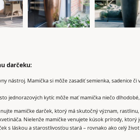
mu darčeku:
tívny nástroj. Mamička si môže zasadiť semienka, sadenice či 
sto jednorazových kytíc môže mať mamička niečo dlhodobé, č
enujte mamičke darček, ktorý má skutočný význam, rastlinu, 
vetináča. Nielenže mamičke venujete kúsok prírody, ktorý jej
ek s láskou a starostlivosťou stará – rovnako ako celý život 