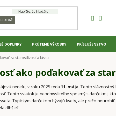
HĽADAŤ
NÉ DOPLNKY
PRÚTENÉ VÝROBKY
PRÍSLUŠENSTVO
kovať za starostlivosť a lásku
tosť ako poďakovať za star
ájovú nedeľu, v roku 2025 teda
11. mája
. Tento slávnostný
osť. Tento sviatok je neodmysliteľne spojený s darčekmi, kto
 sveta. Typickým darčekom bývajú kvety, ale prečo neurobiť 
ľa dlhšie?