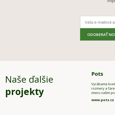
Inšp
ODOBERAŤ NO
Pots
Naše ďalšie
Vyrábame kveti
projekty
rozmery a far
mieru vašim p
www.pots.cz