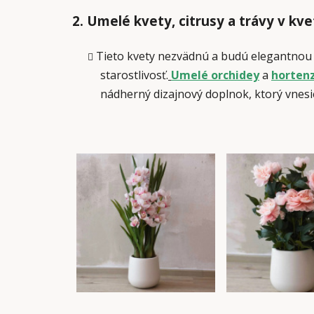
2. Umelé kvety, citrusy a trávy v kve
Tieto kvety nezvädnú a budú elegantnou d
starostlivosť.
Umelé orchidey
a
horten
nádherný dizajnový doplnok, ktorý vnesie