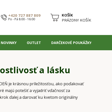
+420 727 887 809
Po - Pá 8:00 - 16:00
NÁKUPNÝ
PRÁZDNY KOŠÍK
KOŠÍK
NOVINKY
OUTLET
DARČEKOVÉ POUKÁŽKY
BLOG
ostlivosť a lásku
 DEŇ je krásnou príležitosťou, ako poďakovať
ré majú potešiť a vyjadriť vďačnosť za
krok ďalej a darovať ku kvetom originálny