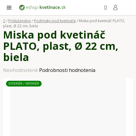
Prejsť
Hľadať
NÁ
KO
na
obsah
Domov
/
Príslušenstvo
/
Podmisky pod kvetináče
/
Miska pod kvetináč PLATO,
plast, Ø 22 cm, biela
Miska pod kvetináč
PLATO, plast, Ø 22 cm,
biela
Priemerné
Neohodnotené
Podrobnosti hodnotenia
hodnotenie
EXTERIÉR / INTERIÉR
produktu
je
0,0
z
5
hviezdičiek.