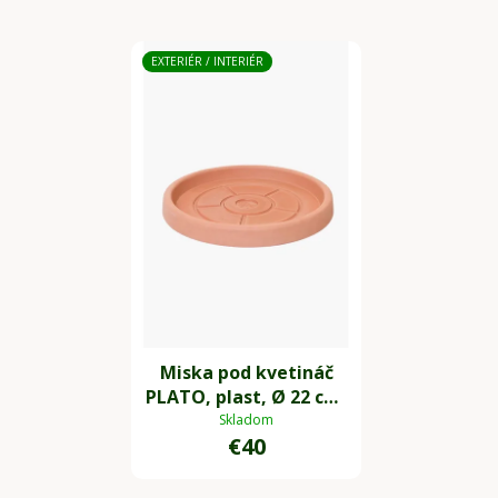
EXTERIÉR / INTERIÉR
Miska pod kvetináč
PLATO, plast, Ø 22 cm,
natur
Skladom
€40