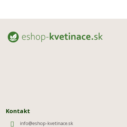
Z
á
p
ä
t
i
e
Kontakt
info
@
eshop-kvetinace.sk