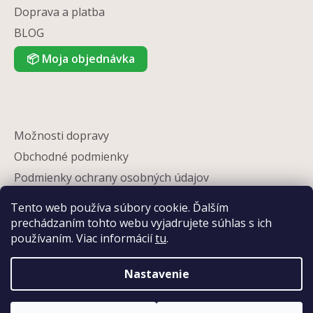
Doprava a platba
BLOG
📦
Moja objednávka
Možnosti dopravy
Obchodné podmienky
Podmienky ochrany osobných údajov
Reklamácia
Tento web používa súbory cookie. Ďalším
Partneri
prechádzaním tohto webu vyjadrujete súhlas s ich
používaním. Viac informácií
tu
.
Kontakty
Nastavenie