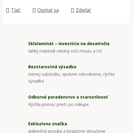
Jednotková cena:
Tlač
Opýtať sa
Zdieľať
Sklolaminát – investícia na desaťročia
ľahký materiál odolný voči mrazu a UV
Bezstarostná výsadba
menej substrátu, správne odvodnenie, rýchla
výsadba
Odborné poradenstvo a starostlivosť
Rýchla pomoc pred i po nákupe
Exkluzívna značka
jedinečná ponuka a bezpečné doručenie