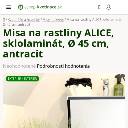
Prejsť
Hľadať
NÁ
KO
na
obsah
Domov
/
Kvetináče a hrantíky
/
Misy na kvety
/
Misa na rastliny ALICE, sklolaminát,
Ø 45 cm, antracit
Misa na rastliny ALICE,
sklolaminát, Ø 45 cm,
antracit
Priemerné
Neohodnotené
Podrobnosti hodnotenia
hodnotenie
EXTERIÉR / INTERIÉR
produktu
je
0,0
z
5
hviezdičiek.