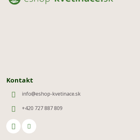
ä
t
i
e
Kontakt
info
@
eshop-kvetinace.sk
+420 727 887 809