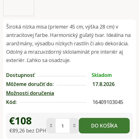
Široká nízka misa (priemer 45 cm, výška 28 cm) v
antracitovej farbe. Harmonický guľatý tvar. Ideálna na
aranžmány, výsadbu nízkych rastlín či ako dekorácia.
Odolný a mrazuvzdorný sklolaminát pre interiér aj
exteriér. Ľahko sa osadzuje.
Dostupnosť
Skladom
Môžeme doručiť do:
17.8.2026
Možnosti doručenia
Kód:
16409103045
€108
DO KOŠÍKA
€89,26 bez DPH