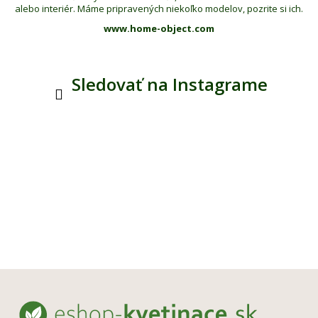
alebo interiér. Máme pripravených niekoľko modelov, pozrite si ich.
www.home-object.com
Sledovať na Instagrame
Z
á
p