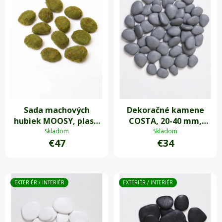
Sada machových
Dekoračné kamene
hubiek MOOSY, plast,
COSTA, 20-40 mm,
zelená
plast, sivá
Skladom
Skladom
€47
€34
EXTERIÉR / INTERIÉR
EXTERIÉR / INTERIÉR