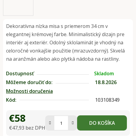
Dekoratívna nízka misa s priemerom 34 cm v
elegantnej krémovej farbe. Minimalistický dizajn pre
interiér aj exteriér. Odolný sklolaminát je vhodný na
celoročné vonkajšie použitie (mrazuvzdorný). Skvelá
na aranžmán alebo ako plytká nádoba na rastliny.
Dostupnosť
Skladom
Môžeme doručiť do:
18.8.2026
Možnosti doručenia
Kód:
103108349
€58
DO KOŠÍKA
€47,93 bez DPH