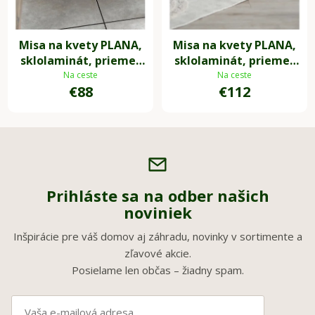
Misa na kvety PLANA,
Misa na kvety PLANA,
sklolaminát, priemer
sklolaminát, priemer
43 cm, krémová
54 cm, krémová
Na ceste
Na ceste
€88
€112
Prihláste sa na odber našich
noviniek
Inšpirácie pre váš domov aj záhradu, novinky v sortimente a
zľavové akcie.
Posielame len občas – žiadny spam.