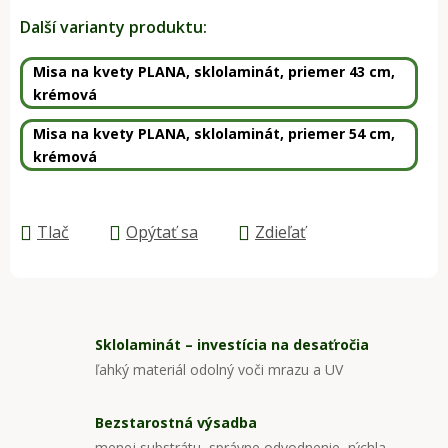
Jednotková cena:
Další varianty produktu:
Misa na kvety PLANA, sklolaminát, priemer 43 cm,
krémová
Misa na kvety PLANA, sklolaminát, priemer 54 cm,
krémová
Tlač
Opýtať sa
Zdieľať
Sklolaminát – investícia na desaťročia
ľahký materiál odolný voči mrazu a UV
Bezstarostná výsadba
menej substrátu, správne odvodnenie, rýchla