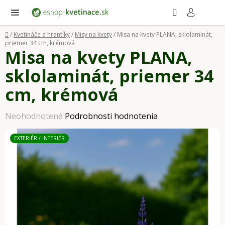
Prejsť
Hľadať
NÁ
KO
na
obsah
Domov
/
Kvetináče a hrantíky
/
Misy na kvety
/
Misa na kvety PLANA, sklolaminát,
priemer 34 cm, krémová
Misa na kvety PLANA,
sklolaminát, priemer 34
cm, krémová
Priemerné
Neohodnotené
Podrobnosti hodnotenia
hodnotenie
EXTERIÉR / INTERIÉR
produktu
je
0,0
z
5
hviezdičiek.