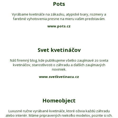
Pots
Vyrábame kvetináče na zákazku, atypické tvary, rozmery a
farebné vyhotovenia presne na mieru vašim predstavám.
www.pots.cz
Svet kvetináčov
Náš firemný blog, kde publikujeme všetko zaujímavé zo sveta
kvetináčov, starostlivosti o záhradu a ďalších zaujímavých
noviniek.
www.svetkvetinacu.cz
Homeobject
Luxusné ručne vyrábané kvetináče, ktoré oživia každú záhradu
alebo interiér. Máme pripravených niekoľko modelov, pozrite si ich.