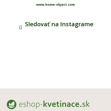
www.home-object.com
Sledovať na Instagrame
Z
á
p
ä