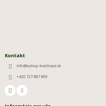
t
i
e
Kontakt
info
@
eshop-kvetinace.sk
+420 727 887 809