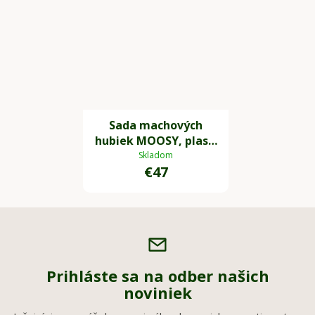
Sada machových
hubiek MOOSY, plast,
zelená
Skladom
€47
Prihláste sa na odber našich
noviniek