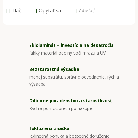
Jednotková cena:
Tlač
Opýtať sa
Zdieľať
Sklolaminát – investícia na desaťročia
ľahký materiál odolný voči mrazu a UV
Bezstarostná výsadba
menej substrátu, správne odvodnenie, rýchla
výsadba
Odborné poradenstvo a starostlivosť
Rýchla pomoc pred i po nákupe
Exkluzívna značka
jedinečná ponuka a bezpečné doručenie