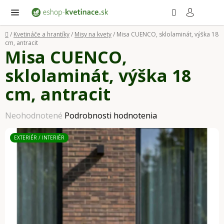
Prejsť
Hľadať
NÁ
KO
na
obsah
Domov
/
Kvetináče a hrantíky
/
Misy na kvety
/
Misa CUENCO, sklolaminát, výška 18
cm, antracit
Misa CUENCO,
sklolaminát, výška 18
cm, antracit
Priemerné
Neohodnotené
Podrobnosti hodnotenia
hodnotenie
EXTERIÉR / INTERIÉR
produktu
je
0,0
z
5
hviezdičiek.