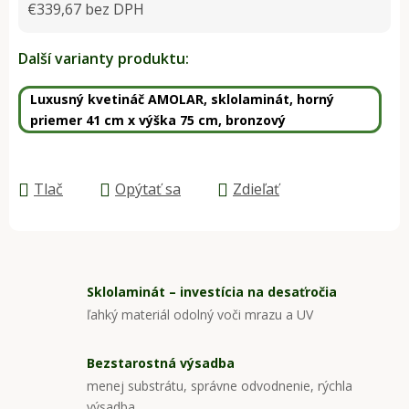
€339,67 bez DPH
Jednotková cena:
Další varianty produktu:
Luxusný kvetináč AMOLAR, sklolaminát, horný
priemer 41 cm x výška 75 cm, bronzový
Tlač
Opýtať sa
Zdieľať
Sklolaminát – investícia na desaťročia
ľahký materiál odolný voči mrazu a UV
Bezstarostná výsadba
menej substrátu, správne odvodnenie, rýchla
výsadba