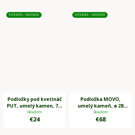
EXTERIÉR / INTERIÉR
EXTERIÉR / INTERIÉR
Podložky pod kvetináč
Podložka MOVO,
PUT, umelý kamen, 7 x
umelý kameň, ø 28
7 cm, 4-set, sivá
cm, sivá
Skladom
Skladom
€24
€68