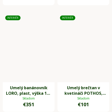
INTERIÉR
INTERIÉR
Umelý banánovník
Umelý brečtan v
LORO, plast, výška 140
kvetináči POTHOS,
cm, zelená
plast, výška 85 cm,
Skladom
Skladom
€351
€101
zelený