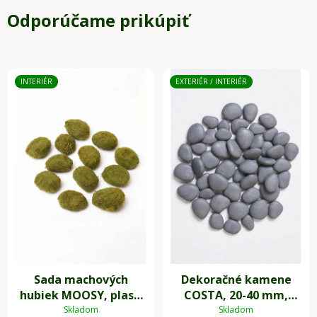
Odporúčame prikúpiť
INTERIÉR
EXTERIÉR / INTERIÉR
Sada machových
Dekoračné kamene
hubiek MOOSY, plast,
COSTA, 20-40 mm,
zelená
plast, sivá
Skladom
Skladom