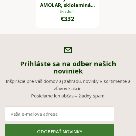
AMOLAR, sklolaminát,
horný priemer 41 cm x
Skladom
€332
výška 75 cm, bronzový
Prihláste sa na odber našich
noviniek
Inšpirácie pre váš domov aj záhradu, novinky v sortimente a
zľavové akcie.
Posielame len občas – žiadny spam.
ODOBERAŤ NOVINKY