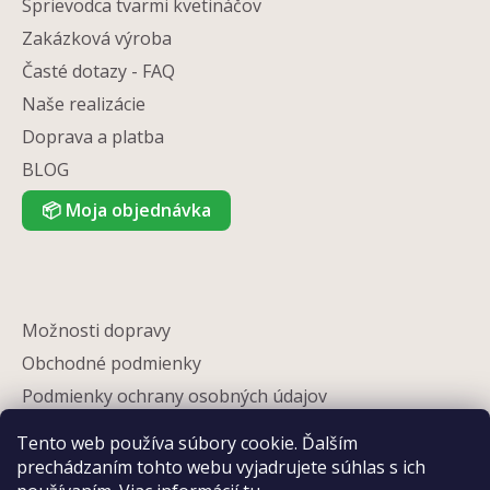
Sprievodca tvarmi kvetináčov
Zakázková výroba
Časté dotazy - FAQ
Naše realizácie
Doprava a platba
BLOG
📦
Moja objednávka
Možnosti dopravy
Obchodné podmienky
Podmienky ochrany osobných údajov
Reklamácia
Tento web používa súbory cookie. Ďalším
Partneri
prechádzaním tohto webu vyjadrujete súhlas s ich