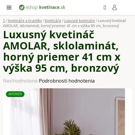
Prejsť
Hľadať
NÁ
KO
na
obsah
Domov
/
Kvetináče a hrantíky
/
Kvetináče
/
Luxusné kvetináče
/
Luxusný kvetináč
AMOLAR, sklolaminát, horný priemer 41 cm x výška 95 cm, bronzový
Luxusný kvetináč
AMOLAR, sklolaminát,
horný priemer 41 cm x
výška 95 cm, bronzový
Priemerné
Neohodnotené
Podrobnosti hodnotenia
hodnotenie
INTERIÉR
produktu
je
0,0
z
5