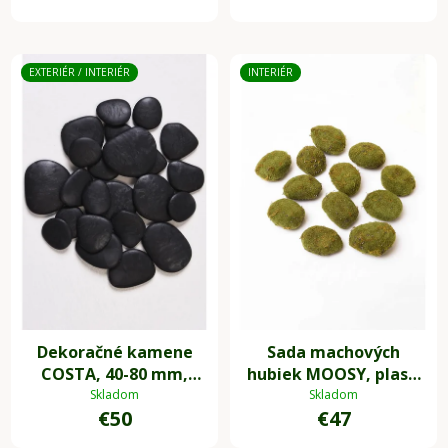
EXTERIÉR / INTERIÉR
INTERIÉR
Dekoračné kamene
Sada machových
COSTA, 40-80 mm,
hubiek MOOSY, plast,
plast, čierna
zelená
Skladom
Skladom
€50
€47