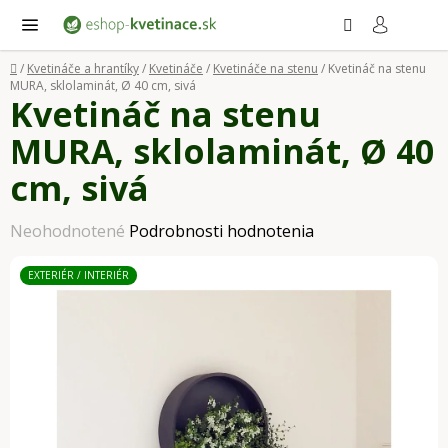
Prejsť
Hľadať
NÁ
KO
na
obsah
Domov
/
Kvetináče a hrantíky
/
Kvetináče
/
Kvetináče na stenu
/
Kvetináč na stenu
MURA, sklolaminát, Ø 40 cm, sivá
Kvetináč na stenu
MURA, sklolaminát, Ø 40
cm, sivá
Priemerné
Neohodnotené
Podrobnosti hodnotenia
hodnotenie
EXTERIÉR / INTERIÉR
produktu
je
0,0
z
5
hviezdičiek.