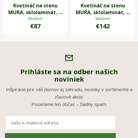
Kvetináč na stenu
Kvetináč na stenu
MURA, sklolaminát, Ø
MURA, sklolaminát, Ø
30 cm, sivá
50 cm, sivá
Skladom
Skladom
€87
€142
Prihláste sa na odber našich
noviniek
Inšpirácie pre váš domov aj záhradu, novinky v sortimente a
zľavové akcie.
Posielame len občas – žiadny spam.