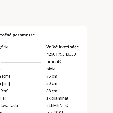
točné parametre
gória
Veľké kvetináče
4260179343353
hranatý
a
biela
 [cm]
75 cm
 [cm]
30 cm
 [cm]
88 cm
iál
sklolaminát
lová rada
ELEMENTO
m
cca. 198 l