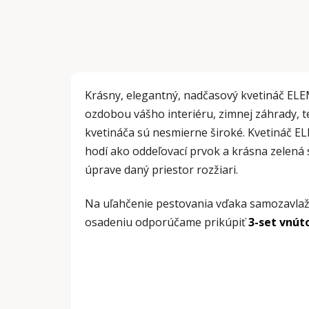
Krásny, elegantný, nadčasový kvetináč E
ozdobou vášho interiéru, zimnej záhrady, t
kvetináča sú nesmierne široké. Kvetináč
hodí ako oddeľovací prvok a krásna zelená s
úprave daný priestor rozžiari.
Na uľahčenie pestovania vďaka samozavla
osadeniu odporúčame prikúpiť
3-set vnút