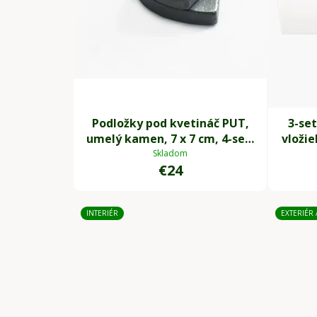
Podložky pod kvetináč PUT,
3-se
umelý kamen, 7 x 7 cm, 4-set,
vloži
sivá
seto
Skladom
€24
INTERIÉR
EXTERIÉR 