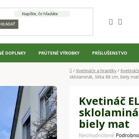
HĽADAŤ
NÉ DOPLNKY
PRÚTENÉ VÝROBKY
PRÍSLUŠENSTVO
Domov
/
Kvetináče a hrantíky
/
Kvetináč
sklolaminát, šírka 88 cm, biely mat
Kvetináč 
sklolaminát
biely mat
Priemerné
Neohodnotené
Podrobno