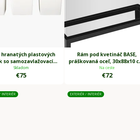
t hranatých plastových
Rám pod kvetináč BASE,
ek so samozavlažovacím
práškovaná oceľ, 30x88x10 
m, 32*29*29 cm, biely
čierna
Skladom
Na ceste
€75
€72
/ INTERIÉR
EXTERIÉR / INTERIÉR