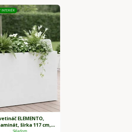
/ INTERIÉR
vetináč ELEMENTO,
laminát, šírka 117 cm,
biela
Skladom