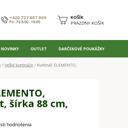
+420 727 887 809
Po - Pá 8:00 - 16:00
NÁKUPNÝ
PRÁZDNY KOŠÍK
KOŠÍK
NOVINKY
OUTLET
DARČEKOVÉ POUKÁŽKY
BLOG
e
/
Veľké kvetináče
/
Kvetináč ELEMENTO,
ELEMENTO,
, šírka 88 cm,
sti hodnotenia