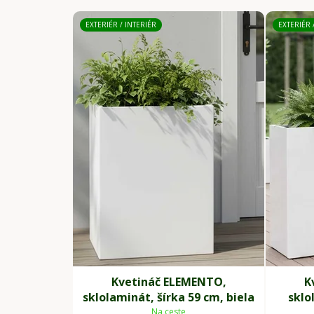
EXTERIÉR / INTERIÉR
EXTERIÉR 
Kvetináč ELEMENTO,
K
sklolaminát, šírka 59 cm, biela
sklo
Na ceste