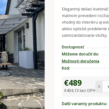
hodnotenie
Elegantný deliaci kvetináč
produktu
matnom prevedení rozžiar
je
vhodný do interiéru aj ext
0,0
alebo optické predelenie
z
samozavlažovacie vložky.
5
hviezdičiek.
Dostupnosť
Môžeme doručiť do:
Možnosti doručenia
Kód:
€489
€404,13 bez DPH
Jednotková cena:
Další varianty produktu: