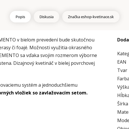
Popis
Diskusia
Značka
eshop-kvetinace.sk
LEMENTO v bielom prevedení bude skutočnou
Doda
erasy či foajé. Možnosti využitia okrasného
Kate
 ELEMENTO sa vďaka svojim rozmerom výborne
EAN
tena. Dizajnový kvetináč v bielej povrchovej
Tvar
Farb
žovaciemu systém a jednoduchšiemu
Výška
orných vložiek so zavlažovacím setom.
Hĺbka
Šírka
Mater
Mode
Obje