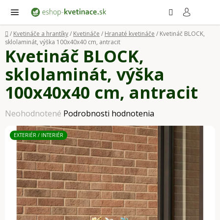
Prejsť
Hľadať
NÁ
KO
na
obsah
Domov
/
Kvetináče a hrantíky
/
Kvetináče
/
Hranaté kvetináče
/
Kvetináč BLOCK,
sklolaminát, výška 100x40x40 cm, antracit
Kvetináč BLOCK,
sklolaminát, výška
100x40x40 cm, antracit
Priemerné
Neohodnotené
Podrobnosti hodnotenia
hodnotenie
EXTERIÉR / INTERIÉR
produktu
je
0,0
z
5
hviezdičiek.