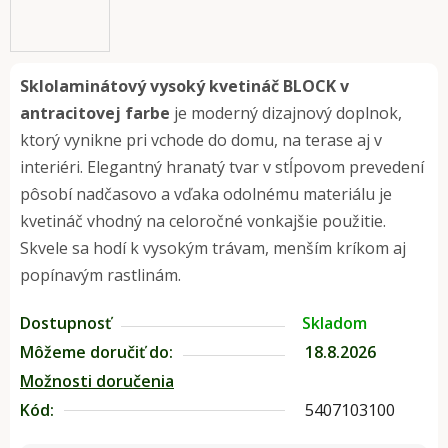
Sklolaminátový vysoký kvetináč BLOCK v
antracitovej farbe
je moderný dizajnový doplnok,
ktorý vynikne pri vchode do domu, na terase aj v
interiéri. Elegantný hranatý tvar v stĺpovom prevedení
pôsobí nadčasovo a vďaka odolnému materiálu je
kvetináč vhodný na celoročné vonkajšie použitie.
Skvele sa hodí k vysokým trávam, menším kríkom aj
popínavým rastlinám.
Dostupnosť
Skladom
Môžeme doručiť do:
18.8.2026
Možnosti doručenia
Kód:
5407103100