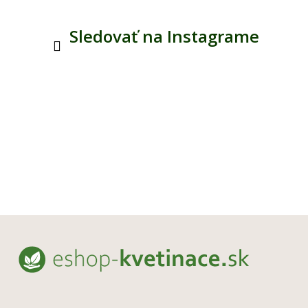
Sledovať na Instagrame
Z
á
p
ä
t