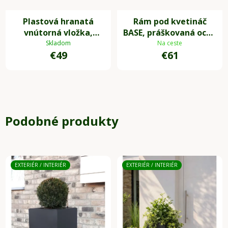
Plastová hranatá
Rám pod kvetináč
vnútorná vložka,
BASE, práškovaná oceľ,
32*39*39 cm, so
40x40x10 cm, čierna
Skladom
Na ceste
€49
€61
zavlažovacím setom,
čierna
Podobné produkty
EXTERIÉR / INTERIÉR
EXTERIÉR / INTERIÉR