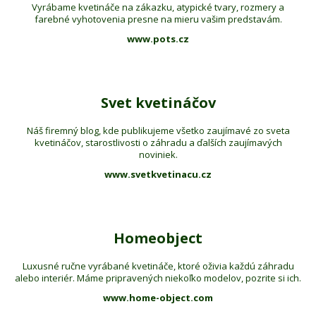
Vyrábame kvetináče na zákazku, atypické tvary, rozmery a
farebné vyhotovenia presne na mieru vašim predstavám.
www.pots.cz
Svet kvetináčov
Náš firemný blog, kde publikujeme všetko zaujímavé zo sveta
kvetináčov, starostlivosti o záhradu a ďalších zaujímavých
noviniek.
www.svetkvetinacu.cz
Homeobject
Luxusné ručne vyrábané kvetináče, ktoré oživia každú záhradu
alebo interiér. Máme pripravených niekoľko modelov, pozrite si ich.
www.home-object.com