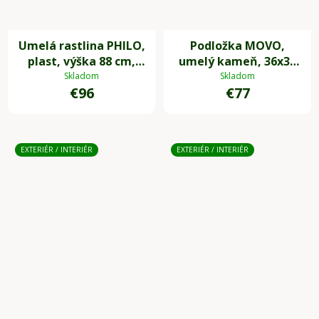
Umelá rastlina PHILO,
Podložka MOVO,
plast, výška 88 cm,
umelý kameň, 36x36
zelená
cm, sivá
Skladom
Skladom
€96
€77
EXTERIÉR / INTERIÉR
EXTERIÉR / INTERIÉR