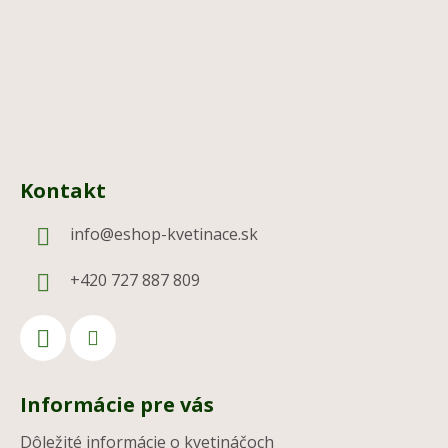
i
e
Kontakt
info
@
eshop-kvetinace.sk
+420 727 887 809
Informácie pre vás
Dôležité informácie o kvetináčoch