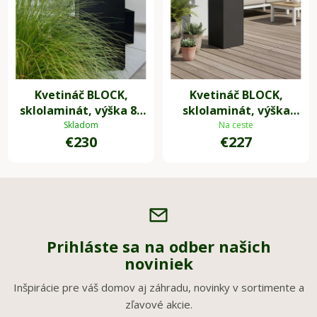
Kvetináč BLOCK,
Kvetináč BLOCK,
sklolaminát, výška 80
sklolaminát, výška
cm, antracit
100x30x30 cm,
Skladom
Na ceste
€230
€227
antracit
Prihláste sa na odber našich
noviniek
Inšpirácie pre váš domov aj záhradu, novinky v sortimente a
zľavové akcie.