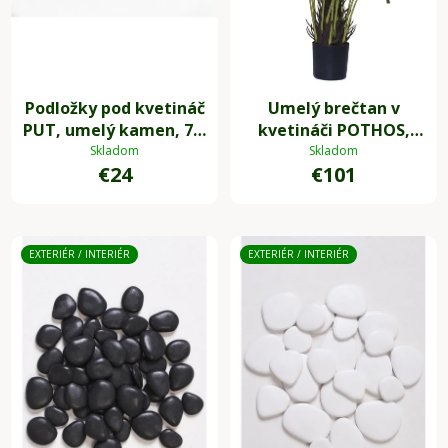
Podložky pod kvetináč
Umelý brečtan v
PUT, umelý kamen, 7 x
kvetináči POTHOS,
7 cm, 4-set, sivá
plast, výška 85 cm,
Skladom
Skladom
€24
€101
zelený
EXTERIÉR / INTERIÉR
EXTERIÉR / INTERIÉR