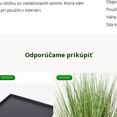
Obje
u vložku so zavlažovacím setom, ktorá vám
Použi
pri použití v interiéri.
Váha
Sila 
Odporúčame prikúpiť
/ INTERIÉR
INTERIÉR