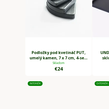
Podložky pod kvetináč PUT,
UND
umelý kamen, 7 x 7 cm, 4-set,
skl
sivá
Skladom
€24
INTERIÉR
EXTERIÉR 