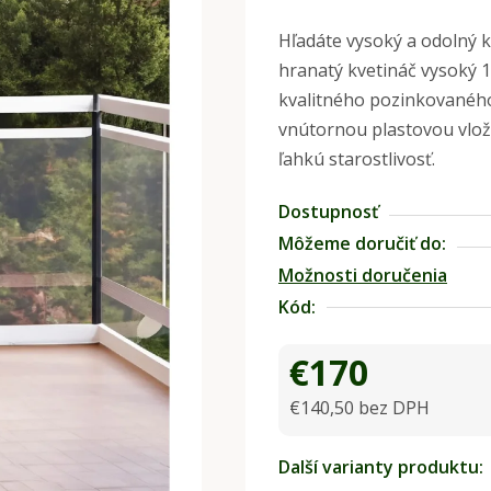
hodnotenie
Hľadáte vysoký a odolný k
produktu
hranatý kvetináč vysoký 1
je
kvalitného pozinkovaného
0,0
vnútornou plastovou vlo
z
ľahkú starostlivosť.
5
hviezdičiek.
Dostupnosť
Môžeme doručiť do:
Možnosti doručenia
Kód:
€170
€140,50 bez DPH
Jednotková cena:
Další varianty produktu: