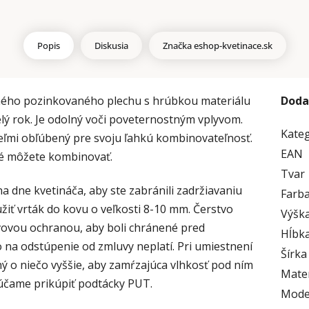
Popis
Diskusia
Značka
eshop-kvetinace.sk
tného pozinkovaného plechu s hrúbkou materiálu
Doda
lý rok. Je odolný voči poveternostným vplyvom.
Kate
veľmi obľúbený pre svoju ľahkú kombinovateľnosť.
EAN
ré môžete kombinovať.
Tvar
 na dne kvetináča, aby ste zabránili zadržiavaniu
Farb
užiť vrták do kovu o veľkosti 8-10 mm. Čerstvo
Výška
vovou ochranou, aby boli chránené pred
Hĺbka
o na odstúpenie od zmluvy neplatí. Pri umiestnení
Šírka
ý o niečo vyššie, aby zamŕzajúca vlhkosť pod ním
Mater
účame prikúpiť podtácky PUT.
Mode