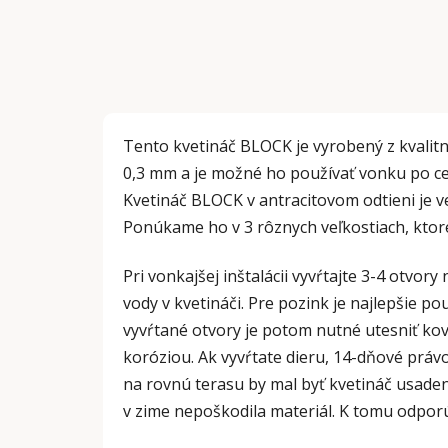
Tento kvetináč BLOCK je vyrobený z kvali
0,3 mm a je možné ho používať vonku po ce
Kvetináč BLOCK v antracitovom odtieni je 
Ponúkame ho v 3 rôznych veľkostiach, kto
Pri vonkajšej inštalácii vyvŕtajte 3-4 otvory
vody v kvetináči. Pre pozink je najlepšie po
vyvŕtané otvory je potom nutné utesniť ko
koróziou. Ak vyvŕtate dieru, 14-dňové práv
na rovnú terasu by mal byť kvetináč usaden
v zime nepoškodila materiál. K tomu odpor