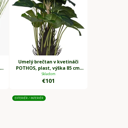
Umelý brečtan v kvetináči
POTHOS, plast, výška 85 cm,
zelený
Skladom
€101
EXTERIÉR / INTERIÉR