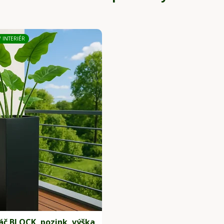
/ INTERIÉR
áč BLOCK, pozink, výška