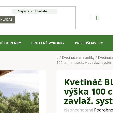
HĽADAŤ
NÉ DOPLNKY
PRÚTENÉ VÝROBKY
PRÍSLUŠENSTVO
Domov
/
Kvetináče a hrantíky
/
Kvetináč
100 cm, antracit, vr. zavlaž. systé
Kvetináč B
výška 100 c
zavlaž. sy
Priemerné
Neohodnotené
Podrobno