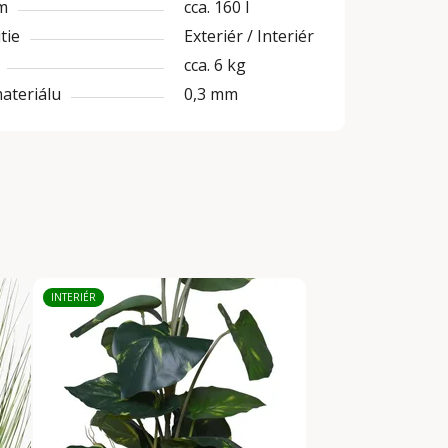
m
cca. 160 l
tie
Exteriér / Interiér
cca. 6 kg
materiálu
0,3 mm
INTERIÉR