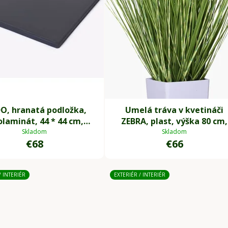
O, hranatá podložka,
Umelá tráva v kvetináči
olaminát, 44 * 44 cm,
ZEBRA, plast, výška 80 cm,
antracit
zelená
Skladom
Skladom
€68
€66
/ INTERIÉR
EXTERIÉR / INTERIÉR