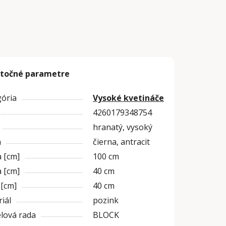
točné parametre
gória
Vysoké kvetináče
4260179348754
hranatý, vysoký
a
čierna, antracit
 [cm]
100 cm
 [cm]
40 cm
 [cm]
40 cm
iál
pozink
lová rada
BLOCK