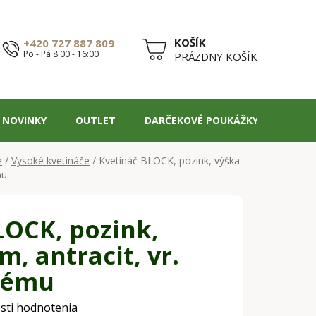
+420 727 887 809
Po - Pá 8:00 - 16:00
NÁKUPNÝ
PRÁZDNY KOŠÍK
KOŠÍK
NOVINKY
OUTLET
DARČEKOVÉ POUKÁŽKY
BLOG
e
/
Vysoké kvetináče
/
Kvetináč BLOCK, pozink, výška
mu
LOCK, pozink,
m, antracit, vr.
stému
sti hodnotenia