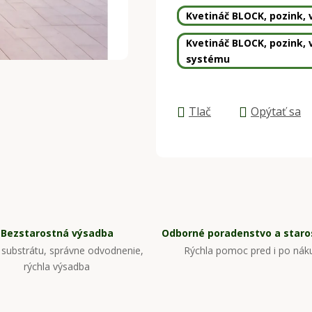
Kvetináč BLOCK, pozink, v
Kvetináč BLOCK, pozink, v
systému
Tlač
Opýtať sa
Bezstarostná výsadba
Odborné poradenstvo a staros
substrátu, správne odvodnenie,
Rýchla pomoc pred i po nák
rýchla výsadba