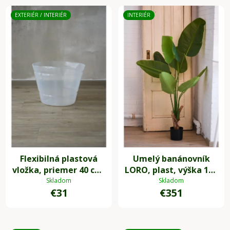
EXTERIÉR / INTERIÉR
INTERIÉR
Flexibilná plastová
Umelý banánovník
vložka, priemer 40 cm,
LORO, plast, výška 140
výška 31 cm, 1 kus
cm, zelená
Skladom
Skladom
€31
€351