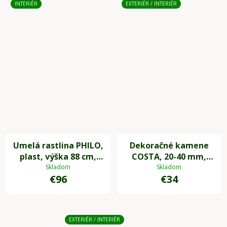
INTERIÉR
EXTERIÉR / INTERIÉR
Umelá rastlina PHILO,
Dekoračné kamene
plast, výška 88 cm,
COSTA, 20-40 mm,
zelená
plast, čierna
Skladom
Skladom
€96
€34
EXTERIÉR / INTERIÉR