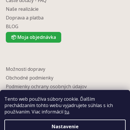
Časté dotazy - FAQ
Naše realizácie
Doprava a platba
BLOG
📦
Moja objednávka
Možnosti dopravy
Obchodné podmienky
Podmienky ochrany osobných údajov
Reklamácia
Tento web používa súbory cookie. Ďalším
Partneri
prechádzaním tohto webu vyjadrujete súhlas s ich
používaním. Viac informácií
tu
.
Kontakty
Nastavenie