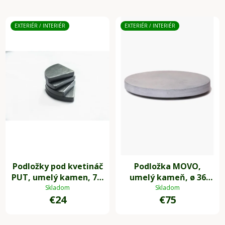
EXTERIÉR / INTERIÉR
EXTERIÉR / INTERIÉR
Podložky pod kvetináč
Podložka MOVO,
PUT, umelý kamen, 7 x
umelý kameň, ø 36
7 cm, 4-set, sivá
cm, sivá
Skladom
Skladom
€24
€75