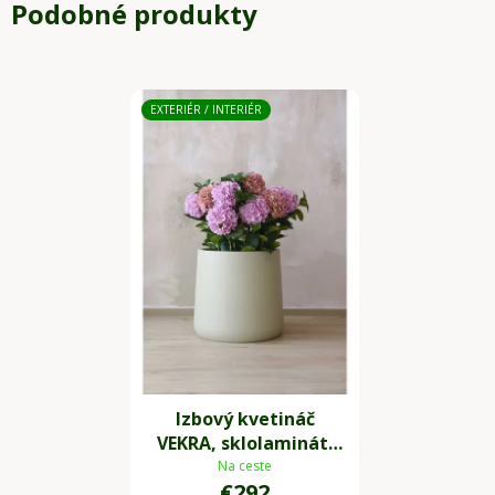
Podobné produkty
EXTERIÉR / INTERIÉR
Izbový kvetináč
VEKRA, sklolaminát,
priemer 55 x výška 50
Na ceste
€292
cm, béžový