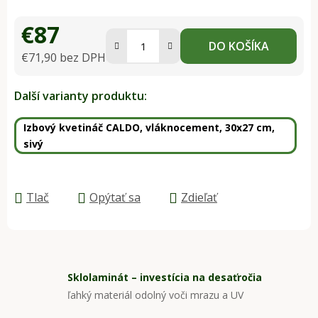
€87
DO KOŠÍKA
€71,90 bez DPH
Jednotková cena:
Další varianty produktu:
Izbový kvetináč CALDO, vláknocement, 30x27 cm,
sivý
Tlač
Opýtať sa
Zdieľať
Sklolaminát – investícia na desaťročia
ľahký materiál odolný voči mrazu a UV