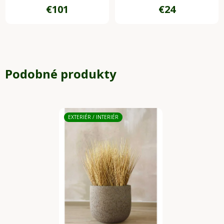
€101
€24
zelená
Podobné produkty
EXTERIÉR / INTERIÉR