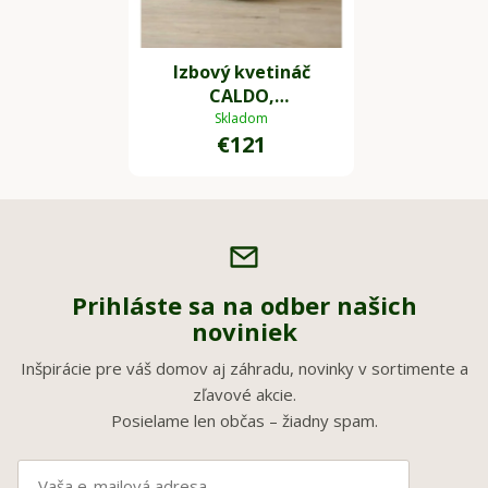
Izbový kvetináč
CALDO,
vláknocement, 30x27
Skladom
€121
cm, sivý
Prihláste sa na odber našich
noviniek
Inšpirácie pre váš domov aj záhradu, novinky v sortimente a
zľavové akcie.
Posielame len občas – žiadny spam.