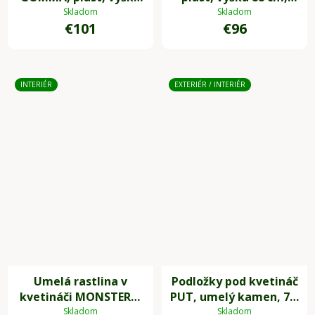
90 cm, zeleno-červená
zelená
Skladom
Skladom
€101
€96
INTERIÉR
EXTERIÉR / INTERIÉR
Umelá rastlina v
Podložky pod kvetináč
kvetináči MONSTERA,
PUT, umelý kamen, 7 x
plast, výška 85 cm,
7 cm, 4-set, sivá
Skladom
Skladom