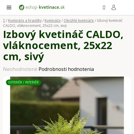
Prejsť
Hľadať
NÁ
KO
na
obsah
Domov
/
Kvetináče a hrantíky
/
Kvetináče
/
Okrúhlé kvetináče
/
Izbový kvetináč
CALDO, vláknocement, 25x22 cm, sivý
Izbový kvetináč CALDO,
vláknocement, 25x22
cm, sivý
Priemerné
Neohodnotené
Podrobnosti hodnotenia
hodnotenie
EXTERIÉR / INTERIÉR
produktu
je
0,0
z
5
hviezdičiek.