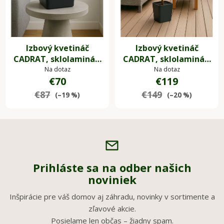
Izbový kvetináč
Izbový kvetináč
CADRAT, sklolaminát,
CADRAT, sklolaminát,
30x30x30 cm, antracit
40x40x40 cm, antracit
Na dotaz
Na dotaz
€70
€119
€87
€149
(–19 %)
(–20 %)
Prihláste sa na odber našich
noviniek
Inšpirácie pre váš domov aj záhradu, novinky v sortimente a
zľavové akcie.
Posielame len občas – žiadny spam.