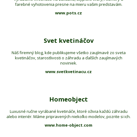
farebné vyhotovenia presne na mieru vašim predstavám.
www.pots.cz
Svet kvetináčov
Náš firemný blog, kde publikujeme všetko zaujímavé zo sveta
kvetináčov, starostlivosti o záhradu a ďalších zaujímavých
noviniek.
www.svetkvetinacu.cz
Homeobject
Luxusné ručne vyrábané kvetináče, ktoré oživia každú záhradu
alebo interiér. Máme pripravených niekoľko modelov, pozrite si ich.
www.home-object.com