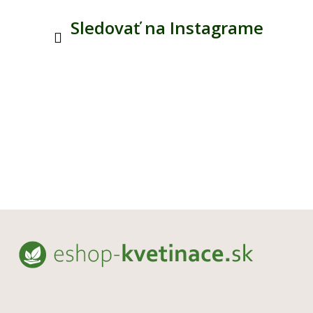
Sledovať na Instagrame
Z
á
p
ä
t
i