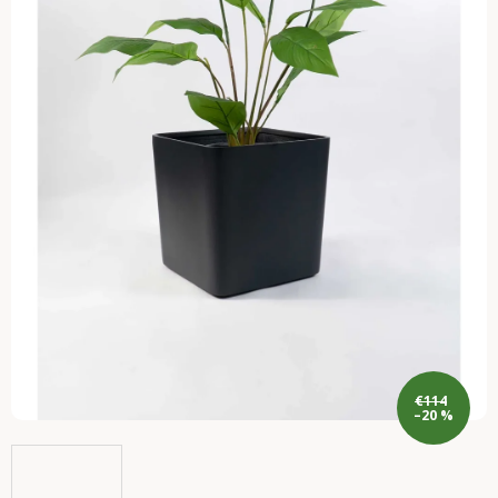
€114
–20 %