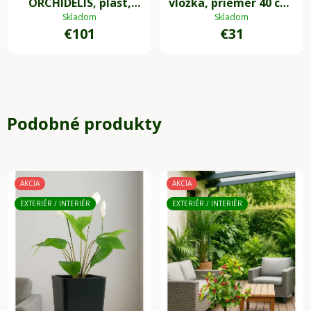
ORCHIDELIS, plast,
vložka, priemer 40 cm,
výška 87 cm, biela
výška 31 cm, 1 kus
Skladom
Skladom
€101
€31
Podobné produkty
AKCIA
AKCIA
EXTERIÉR / INTERIÉR
EXTERIÉR / INTERIÉR