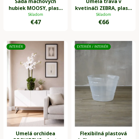
Sada machových
Umelá tráva v
hubiek MOOSY, plast,
kvetináči ZEBRA, plast,
zelená
výška 80 cm, zelená
Skladom
Skladom
€47
€66
INTERIÉR
EXTERIÉR / INTERIÉR
Umelá orchidea
Flexibilná plastová