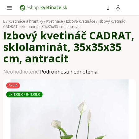
Prejsť
Hľadať
NÁ
KO
na
obsah
Domov
/
Kvetináče a hrantíky
/
Kvetináče
/
Izbové kvetináče
/
Izbový kvetináč
CADRAT, sklolaminát, 35x35x35 cm, antracit
Izbový kvetináč CADRAT,
sklolaminát, 35x35x35
cm, antracit
Priemerné
Neohodnotené
Podrobnosti hodnotenia
hodnotenie
AKCIA
produktu
EXTERIÉR / INTERIÉR
je
0,0
z
5
hviezdičiek.