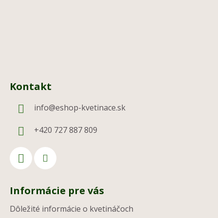
e
Kontakt
info
@
eshop-kvetinace.sk
+420 727 887 809
Informácie pre vás
Dôležité informácie o kvetináčoch