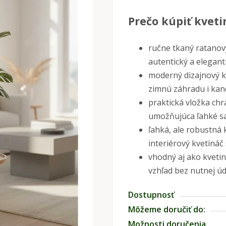
hodnotenie
Prečo kúpiť kvet
produktu
je
0,0
ručne tkaný ratanov
z
autentický a elegant
5
moderný dizajnový k
hviezdičiek.
zimnú záhradu i kan
praktická vložka chr
umožňujúca ľahké sa
ľahká, ale robustná 
interiérový kvetináč
vhodný aj ako kveti
vzhľad bez nutnej ú
Dostupnosť
Môžeme doručiť do:
Možnosti doručenia