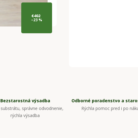
€402
–23 %
Bezstarostná výsadba
Odborné poradenstvo a staros
substrátu, správne odvodnenie,
Rýchla pomoc pred i po nák
rýchla výsadba