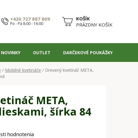
+420 727 887 809
Po - Pá 8:00 - 16:00
NÁKUPNÝ
PRÁZDNY KOŠÍK
KOŠÍK
NOVINKY
OUTLET
DARČEKOVÉ POUKÁŽKY
BLOG
e
/
Mobilné kvetináče
/
Drevený kvetináč META,
ivá
etináč META,
lieskami, šírka 84
sti hodnotenia