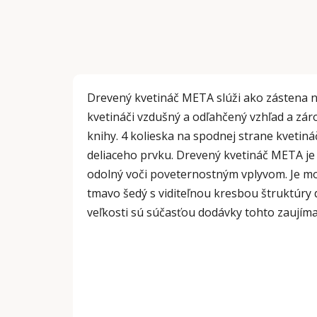
Drevený kvetináč META slúži ako zástena 
kvetináči vzdušný a odľahčený vzhľad a zár
knihy. 4 kolieska na spodnej strane kvetin
deliaceho prvku. Drevený kvetináč META je
odolný voči poveternostným vplyvom. Je mo
tmavo šedý s viditeľnou kresbou štruktúry 
veľkosti sú súčasťou dodávky tohto zaují