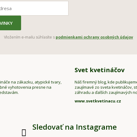
VINKY
Vložením e-mailu súhlasíte s
podmienkami ochrany osobných údajov
Svet kvetináčov
náče na zákazku, atypické tvary,
Náš firemný blog, kde publikujem
ebné vyhotovenia presne na
zaujímavé zo sveta kvetináčov, sta
redstavám.
záhradu a ďalších zaujímavých no
www.svetkvetinacu.cz
Sledovať na Instagrame