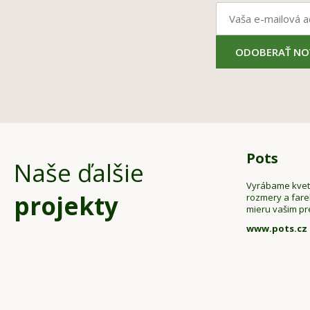
ODOBERAŤ NO
Pots
Naše ďalšie
Vyrábame kveti
projekty
rozmery a far
mieru vašim p
www.pots.cz
Z
á