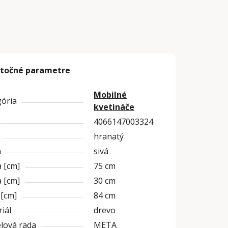
točné parametre
Mobilné
gória
kvetináče
4066147003324
hranatý
a
sivá
 [cm]
75 cm
 [cm]
30 cm
 [cm]
84 cm
iál
drevo
lová rada
META