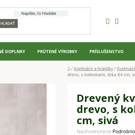
HĽADAŤ
NÉ DOPLNKY
PRÚTENÉ VÝROBKY
PRÍSLUŠENSTVO
Domov
/
Kvetináče a hrantíky
/
Kvetináč
drevo, s kolieskami, šírka 84 cm, s
Drevený kv
drevo, s ko
cm, sivá
Priemerné
Neohodnotené
Podrobno