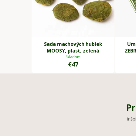
Sada machových hubiek
Ume
MOOSY, plast, zelená
ZEBR
Skladom
€47
Pr
Inšp