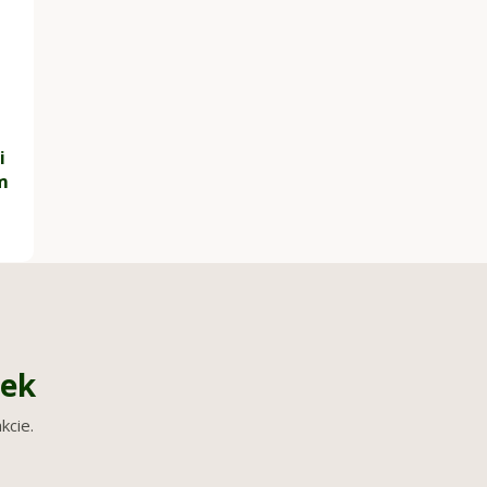
i
m
iek
kcie.