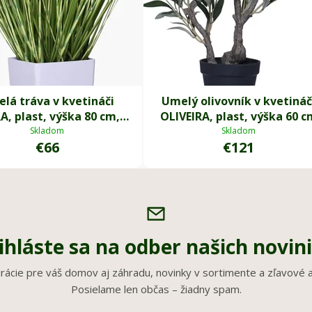
lá tráva v kvetináči
Umelý olivovník v kvetináč
A, plast, výška 80 cm,
OLIVEIRA, plast, výška 60 c
zelená
Skladom
Skladom
€66
€121
ihláste sa na odber našich novin
irácie pre váš domov aj záhradu, novinky v sortimente a zľavové a
Posielame len občas – žiadny spam.