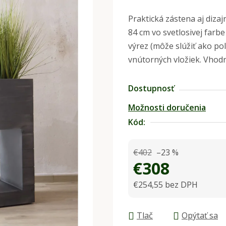
hodnotenie
Praktická zástena aj diza
produktu
84 cm vo svetlosivej farb
je
výrez (môže slúžiť ako po
0,0
vnútorných vložiek. Vhodn
z
5
Dostupnosť
hviezdičiek.
Možnosti doručenia
Kód:
€402
–23 %
€308
€254,55 bez DPH
Jednotková cena:
Tlač
Opýtať sa