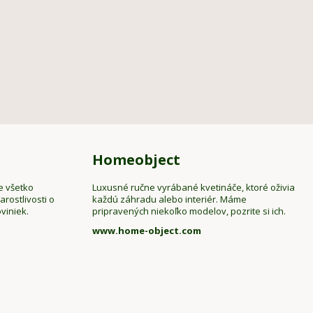
Homeobject
e všetko
Luxusné ručne vyrábané kvetináče, ktoré oživia
rostlivosti o
každú záhradu alebo interiér. Máme
viniek.
pripravených niekoľko modelov, pozrite si ich.
www.home-object.com