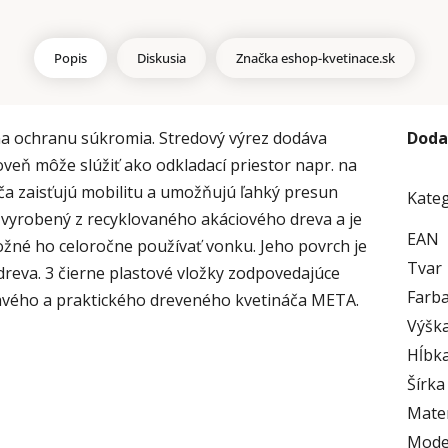
Popis
Diskusia
Značka
eshop-kvetinace.sk
na ochranu súkromia. Stredový výrez dodáva
Doda
oveň môže slúžiť ako odkladací priestor napr. na
áča zaisťujú mobilitu a umožňujú ľahký presun
Kate
 vyrobený z recyklovaného akáciového dreva a je
EAN
žné ho celoročne používať vonku. Jeho povrch je
Tvar
dreva. 3 čierne plastové vložky zodpovedajúce
Farb
mavého a praktického dreveného kvetináča META.
Výška
Hĺbka
Šírka
Mater
Mode