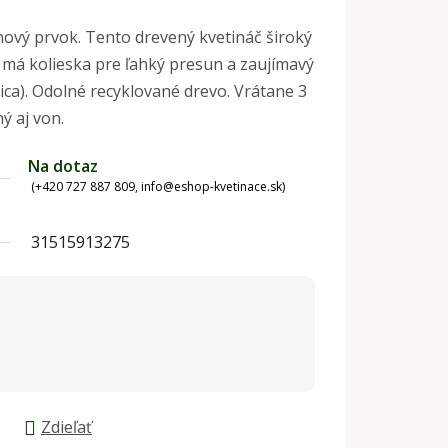
jnový prvok. Tento drevený kvetináč široký
e má kolieska pre ľahký presun a zaujímavý
lica). Odolné recyklované drevo. Vrátane 3
ý aj von.
Na dotaz
(+420 727 887 809, info@eshop-kvetinace.sk)
31515913275
Zdieľať