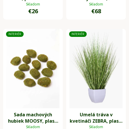
výška 22 cm, 1 kus
cm, sivá
Skladom
Skladom
€26
€68
INTERIÉR
INTERIÉR
Sada machových
Umelá tráva v
hubiek MOOSY, plast,
kvetináči ZEBRA, plast,
zelená
výška 80 cm, zelená
Skladom
Skladom