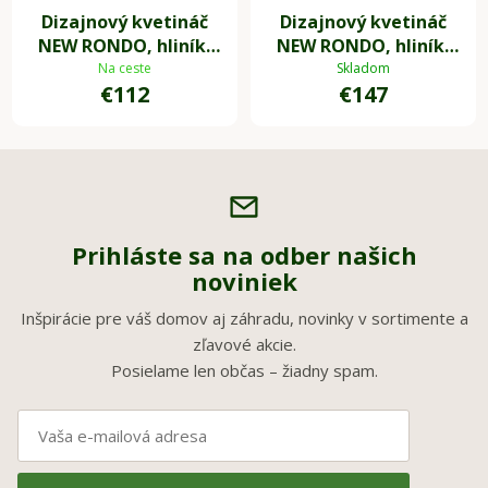
Dizajnový kvetináč
Dizajnový kvetináč
NEW RONDO, hliník,
NEW RONDO, hliník,
35x35 cm, olivovo
45x45 cm, olivovo
Na ceste
Skladom
€112
€147
zelená
zelená
Prihláste sa na odber našich
noviniek
Inšpirácie pre váš domov aj záhradu, novinky v sortimente a
zľavové akcie.
Posielame len občas – žiadny spam.