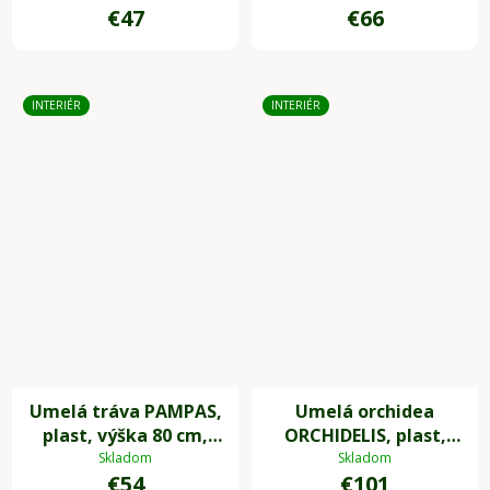
€47
€66
INTERIÉR
INTERIÉR
Umelá tráva PAMPAS,
Umelá orchidea
plast, výška 80 cm,
ORCHIDELIS, plast,
zelená
výška 87 cm, biela
Skladom
Skladom
€54
€101