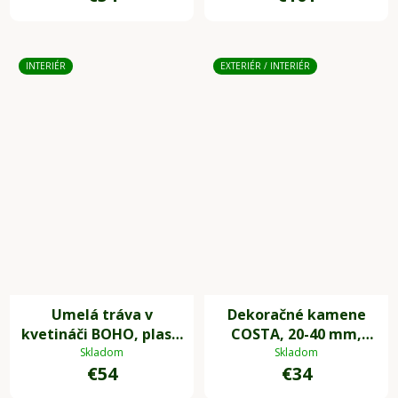
INTERIÉR
EXTERIÉR / INTERIÉR
Umelá tráva v
Dekoračné kamene
kvetináči BOHO, plast,
COSTA, 20-40 mm,
výška 54 cm, béžová
plast, biela
Skladom
Skladom
€54
€34