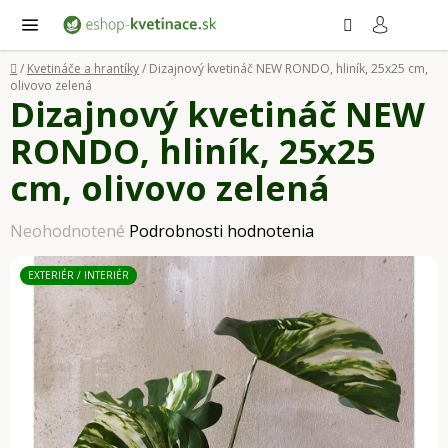
Prejsť
Hľadať
NÁ
KO
na
obsah
Domov
/
Kvetináče a hrantíky
/
Dizajnový kvetináč NEW RONDO, hliník, 25x25 cm,
olivovo zelená
Dizajnový kvetináč NEW
RONDO, hliník, 25x25
cm, olivovo zelená
Priemerné
Neohodnotené
Podrobnosti hodnotenia
hodnotenie
EXTERIÉR / INTERIÉR
produktu
je
0,0
z
5
hviezdičiek.