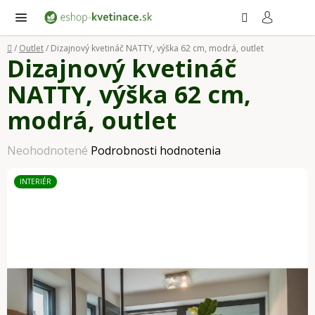
Prejsť
Hľadať
NÁ
KO
na
obsah
Domov
/
Outlet
/
Dizajnový kvetináč NATTY, výška 62 cm, modrá, outlet
Dizajnový kvetináč
NATTY, výška 62 cm,
modrá, outlet
Priemerné
Neohodnotené
Podrobnosti hodnotenia
hodnotenie
INTERIÉR
produktu
je
0,0
z
5
hviezdičiek.