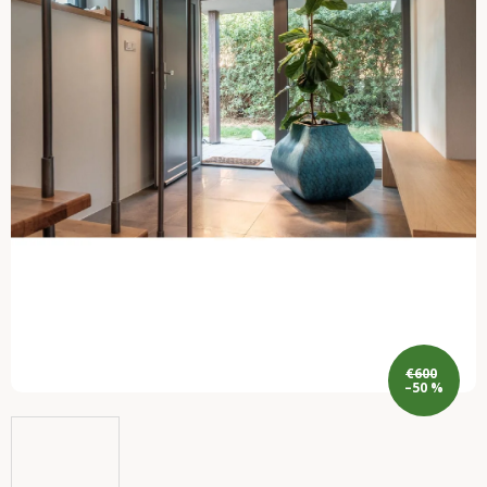
€600
–50 %