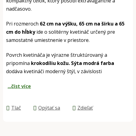
kompaktný celok, ktorý pôsobí extravagantne a
nadčasovo.
Pri rozmeroch
62 cm na výšku, 65 cm na šírku a 65
cm do hĺbky
ide o solitérny kvetináč určený pre
samostatné umiestnenie v priestore.
Povrch kvetináča je výrazne štruktúrovaný a
pripomína
krokodíliu kožu. Sýta modrá farba
dodáva kvetináči moderný štýl, v závislosti
...číst více
Tlač
Opýtať sa
Zdieľať