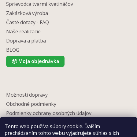
Sprievodca tvarmi kvetináčov
Zakázková výroba
Časté dotazy - FAQ
Naše realizácie
Doprava a platba
BLOG
📦
Moja objednávka
Možnosti dopravy
Obchodné podmienky
Podmienky ochrany osobných údajov
Reklamácia
Tento web používa súbory cookie. Ďalším
Partneri
prechádzaním tohto webu vyjadrujete súhlas s ich