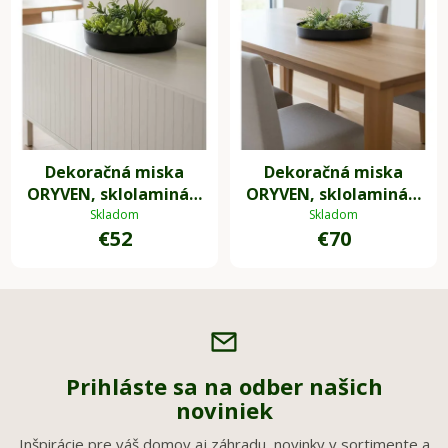
Dekoračná miska
Dekoračná miska
ORYVEN, sklolaminát,
ORYVEN, sklolaminát,
priemer 30 cm,
priemer 40 cm,
Skladom
Skladom
€52
€70
antracit
antracit
Prihláste sa na odber našich
noviniek
Inšpirácie pre váš domov aj záhradu, novinky v sortimente a