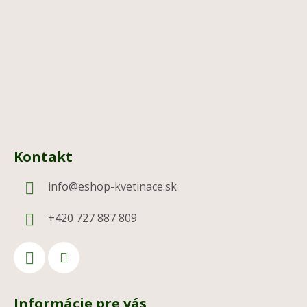
t
i
e
Kontakt
info
@
eshop-kvetinace.sk
+420 727 887 809
Informácie pre vás