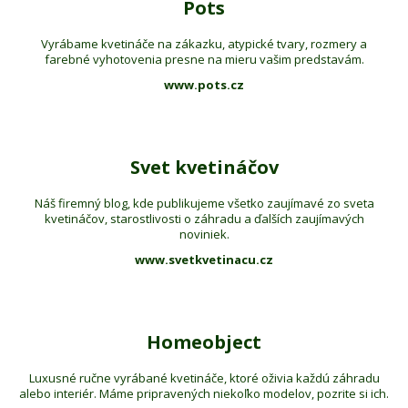
Pots
Vyrábame kvetináče na zákazku, atypické tvary, rozmery a
farebné vyhotovenia presne na mieru vašim predstavám.
www.pots.cz
Svet kvetináčov
Náš firemný blog, kde publikujeme všetko zaujímavé zo sveta
kvetináčov, starostlivosti o záhradu a ďalších zaujímavých
noviniek.
www.svetkvetinacu.cz
Homeobject
Luxusné ručne vyrábané kvetináče, ktoré oživia každú záhradu
alebo interiér. Máme pripravených niekoľko modelov, pozrite si ich.