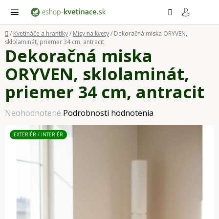
Prejsť
Hľadať
NÁ
KO
na
obsah
Domov
/
Kvetináče a hrantíky
/
Misy na kvety
/
Dekoračná miska ORYVEN,
sklolaminát, priemer 34 cm, antracit
Dekoračná miska
ORYVEN, sklolaminát,
priemer 34 cm, antracit
Priemerné
Neohodnotené
Podrobnosti hodnotenia
hodnotenie
EXTERIÉR / INTERIÉR
produktu
je
0,0
z
5
hviezdičiek.