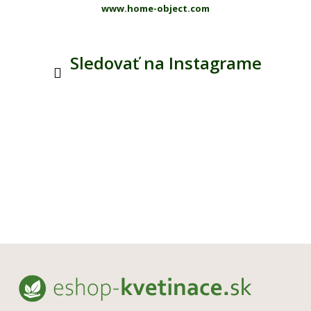
www.home-object.com
Sledovať na Instagrame
Z
á
p
ä