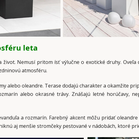
sféru leta
život. Nemusí pritom ísť výlučne o exotické druhy. Oveľa d
ázdninovú atmosféru.
 palmy alebo oleandre. Terase dodajú charakter a okamžite p
 rozmarín alebo okrasné trávy. Znášajú letné horúčavy, n
evanduľa a rozmarín. Farebný akcent môžu pridať oleandre s
yniknú aj menšie stromčeky pestované v nádobách, ktoré pri