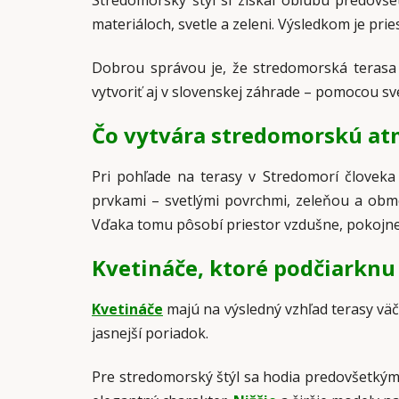
Stredomorský štýl si získal obľubu predovš
materiáloch, svetle a zeleni. Výsledkom je pri
Dobrou správou je, že stredomorská teras
vytvoriť aj v slovenskej záhrade – pomocou sv
Čo vytvára stredomorskú at
Pri pohľade na terasy v Stredomorí človeka
prvkami – svetlými povrchmi, zeleňou a obme
Vďaka tomu pôsobí priestor vzdušne, pokojne
Kvetináče, ktoré podčiarknu 
Kvetináče
majú na výsledný vzhľad terasy väč
jasnejší poriadok.
Pre stredomorský štýl sa hodia predovšetkým