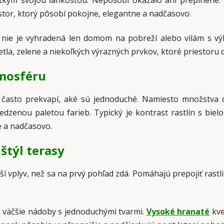
etkým svojou ľahkosťou. Nepôsobí okázalo ani preplnene. 
estor, ktorý pôsobí pokojne, elegantne a nadčasovo.
a nie je vyhradená len domom na pobreží alebo vilám s 
etla, zelene a niekoľkých výrazných prvkov, ktoré priestoru 
mosféru
 často prekvapí, aké sú jednoduché. Namiesto množstva d
dzenou paletou farieb. Typický je kontrast rastlín s bielo
 a nadčasovo.
štýl terasy
ší vplyv, než sa na prvý pohľad zdá. Pomáhajú prepojiť rast
 väčšie nádoby s jednoduchými tvarmi.
Vysoké hranaté
kve