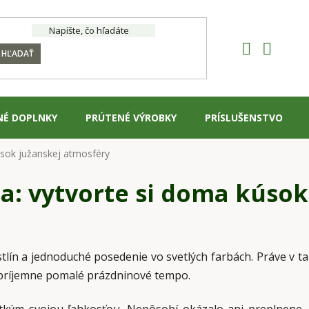
HĽADAŤ
NÉ DOPLNKY
PRÚTENÉ VÝROBKY
PRÍSLUŠENSTVO
úsok južanskej atmosféry
a: vytvorte si doma kúsok
tlín a jednoduché posedenie vo svetlých farbách. Práve v ta
 príjemne pomalé prázdninové tempo.