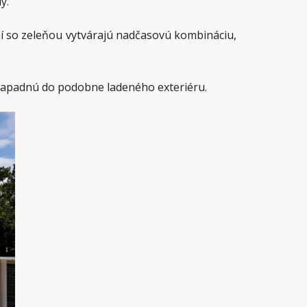
y.
ní so zeleňou vytvárajú nadčasovú kombináciu,
 zapadnú do podobne ladeného exteriéru.