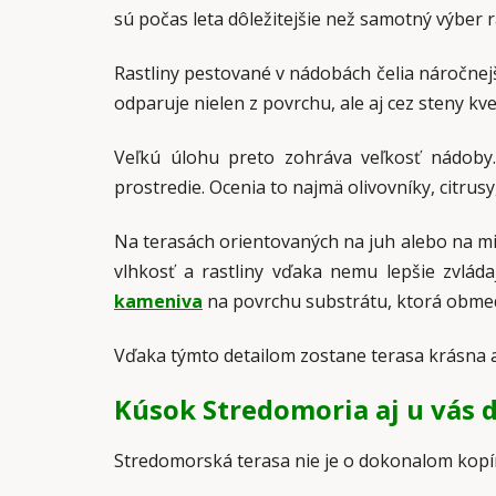
sú počas leta dôležitejšie než samotný výber ra
Rastliny pestované v nádobách čelia náročnej
odparuje nielen z povrchu, ale aj cez steny kv
Veľkú úlohu preto zohráva veľkosť nádoby.
prostredie. Ocenia to najmä olivovníky, citrus
Na terasách orientovaných na juh alebo na mie
vlhkosť a rastliny vďaka nemu lepšie zvlá
kameniva
na povrchu substrátu, ktorá obmed
Vďaka týmto detailom zostane terasa krásna aj
Kúsok Stredomoria aj u vás
Stredomorská terasa nie je o dokonalom kopíro