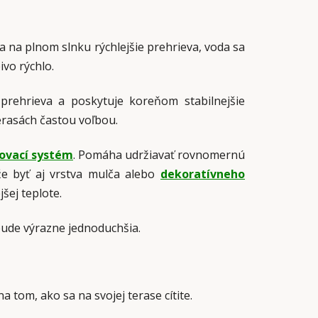
 na plnom slnku rýchlejšie prehrieva, voda sa
ivo rýchlo.
prehrieva a poskytuje koreňom stabilnejšie
terasách častou voľbou.
ovací systém
. Pomáha udržiavať rovnomernú
že byť aj vrstva mulča alebo
dekoratívneho
ej teplote.
 bude výrazne jednoduchšia.
tom, ako sa na svojej terase cítite.