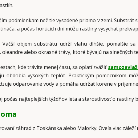
stlín.
ším podmienkam než tie vysadené priamo v zemi. Substrát sa
etináča, a počas horúcich dní môžu rastliny vysychať prekvap
 Väčší objem substrátu udrží vlahu dlhšie, pomalšie sa 
y, oleandre alebo okrasné trávy, ktoré bývajú na slnečných 
stach, kde trávite menej času, sa oplatí zvážiť
samozavlaž
dajú obdobia vysokých teplôt. Praktickým pomocníkom mô
zuje odparovanie vody a pomáha udržať korene v príjemnejš
 počas najteplejších týždňov leta a starostlivosť o rastliny
 doma
vaní záhrad z Toskánska alebo Malorky. Oveľa viac záleží na 