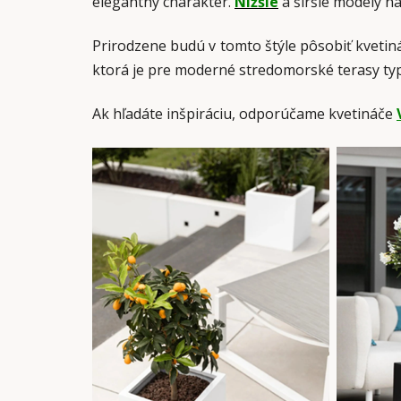
elegantný charakter.
Nižšie
a širšie modely n
Prirodzene budú v tomto štýle pôsobiť kvetin
ktorá je pre moderné stredomorské terasy typ
Ak hľadáte inšpiráciu, odporúčame kvetináče