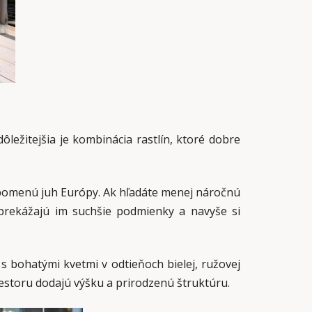
ôležitejšia je kombinácia rastlín, ktoré dobre
ripomenú juh Európy. Ak hľadáte menej náročnú
eprekážajú im suchšie podmienky a navyše si
 bohatými kvetmi v odtieňoch bielej, ružovej
estoru dodajú výšku a prirodzenú štruktúru.