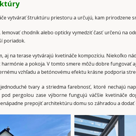
ektúry
če vytvárať štruktúru priestoru a určujú, kam prirodzene 
 lemovať chodník alebo opticky vymedziť časť určenú na odd
ší poriadok.
, aj na terase vytvárajú kvetináče kompozíciu. Niekoľko nád
t harmónie a pokoja. V tomto smere môžu dobre fungovať aj
dernému vzhľadu a betónovému efektu krásne podporia str
jednoduché tvary a striedma farebnosť, ktoré nechajú nap
bo pod pergolou zase výborne fungujú väčšie kvetináče do
enápadne prepojiť architektúru domu so záhradou a dodať c