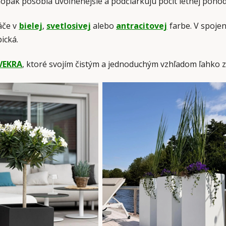
aopak pôsobia uvoľnenejšie a podčiarkujú pocit letnej pohod
áče v
bielej
,
svetlosivej
alebo
antracitovej
farbe. V spoje
ická.
VEKRA
, ktoré svojím čistým a jednoduchým vzhľadom ľahko