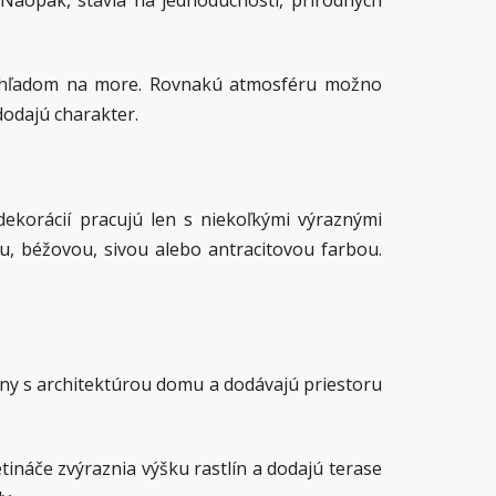
Naopak, stavia na jednoduchosti, prírodných
výhľadom na more. Rovnakú atmosféru možno
dodajú charakter.
ekorácií pracujú len s niekoľkými výraznými
u, béžovou, sivou alebo antracitovou farbou.
liny s architektúrou domu a dodávajú priestoru
tináče zvýraznia výšku rastlín a dodajú terase