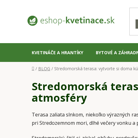
Prejsť
na
obsah
KVETINÁČE A HRANTÍKY
BYTOVÉ A ZÁHRAD
Domov
/
BLOG
/
Stredomorská terasa: vytvorte si doma k
Stredomorská teras
atmosféry
Terasa zaliata slnkom, niekoľko výrazných ras
pri Stredozemnom mori, dlhé večery vonku a