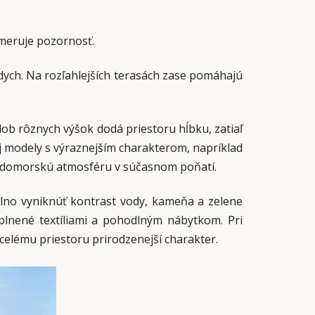
smeruje pozornosť.
ych. Na rozľahlejších terasách zase pomáhajú
ob rôznych výšok dodá priestoru hĺbku, zatiaľ
 modely s výraznejším charakterom, napríklad
edomorskú atmosféru v súčasnom poňatí.
lno vyniknúť kontrast vody, kameňa a zelene
plnené textíliami a pohodlným nábytkom. Pri
elému priestoru prirodzenejší charakter.