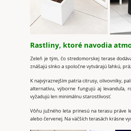
Rastliny, ktoré navodia atmo
Zeleň je tým, čo stredomorskej terase dodáva 
znášajú slnko a spoločne vytvárajú ľahkú, pr
K najvýraznejším patria citrusy, olivovníky,
alternatívu, výborne fungujú aj levanduľa,
vyžadujú len minimálnu starostlivosť.
Vôňu južného leta prinesú na terasu práve l
alebo červenej. Na väčších terasách krásne v