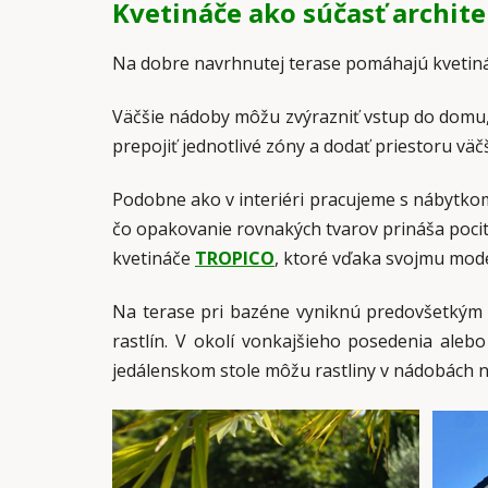
Kvetináče ako súčasť archit
Na dobre navrhnutej terase pomáhajú kvetiná
Väčšie nádoby môžu zvýrazniť vstup do domu,
prepojiť jednotlivé zóny a dodať priestoru väč
Podobne ako v interiéri pracujeme s nábytkom
čo opakovanie rovnakých tvarov prináša poci
kvetináče
TROPICO
, ktoré vďaka svojmu mo
Na terase pri bazéne vyniknú predovšetkým 
rastlín. V okolí vonkajšieho posedenia ale
jedálenskom stole môžu rastliny v nádobách n