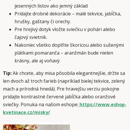
jesenných listov ako jemný základ
Pridajte drobné dekorácie – malé tekvice, jabĺčka,
hrušky, gaštany či orechy.
Pre hrejivý dotyk vložte sviečku v pohári alebo
čajový svietnik.
Nakoniec všetko doplňte škoricou alebo sušenými
plátkami pomaranča – aranžmán bude nielen
krásny, ale aj voňavý.
Tip:
Ak chcete, aby misa pôsobila elegantnejšie, držte sa
len dvoch až troch farieb (napríklad bielej tekvice, zelený
mach a prírodná hnedá). Pre hravejšiu verziu pokojne
pridajte kontrastné červené jabĺčka alebo oranžové
sviečky. Ponuka na našom eshope:
https://www.eshop-
kvetinace.cz/misky/