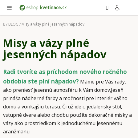
Prejsť
Hľadať
NÁ
KO
na
obsah
Domov
/
BLOG
/
Misy a vázy plné jesenných nápadov
Misy a vázy plné
jesenných nápadov
Radi tvoríte as príchodom nového ročného
obdobia ste plní nápadov?
Máme pre Vás rady,
ako preniesť jesennú atmosféru k Vám domov.Jeseň
prináša nádherné farby a možnosti pre interiér vášho
domu a vonkajšiu terasu. Či už ide o jedálenský stôl,
vstupné dvere alebo chodbu použite dekoračné misky a
vázy ako prostriedkom k jednoduchému jesennému
aranžmánu.