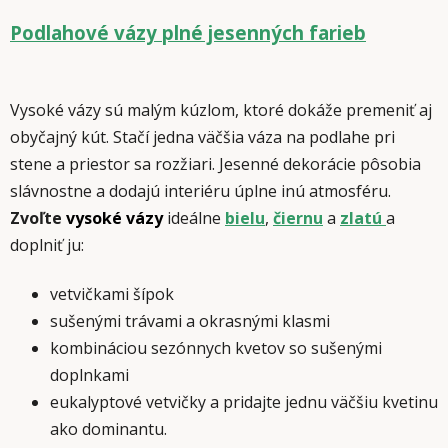
Podlahové vázy plné jesenných farieb
Vysoké vázy sú malým kúzlom, ktoré dokáže premeniť aj
obyčajný kút. Stačí jedna väčšia váza na podlahe pri
stene a priestor sa rozžiari. Jesenné dekorácie pôsobia
slávnostne a dodajú interiéru úplne inú atmosféru.
Zvoľte
vysoké vázy
ideálne
bielu
,
čiernu
a
zlatú
a
doplniť ju:
vetvičkami šípok
sušenými trávami a okrasnými klasmi
kombináciou sezónnych kvetov so sušenými
doplnkami
eukalyptové vetvičky a pridajte jednu väčšiu kvetinu
ako dominantu.