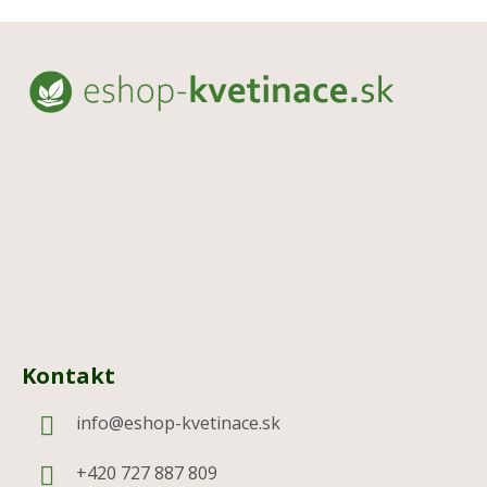
Z
á
p
ä
t
i
e
Kontakt
info
@
eshop-kvetinace.sk
+420 727 887 809