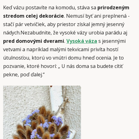
Keď vázu postavíte na komodu, stáva sa
prirodzeným
stredom celej dekorácie
. Nemusí byť ani preplnená -
stačí pár vetvičiek, aby priestor získal jemný jesenný
nádych.Nezabudnite, že vysoké vázy urobia parádu aj
pred domovými dverami
.
Vysoká váza
s jesennými
vetvami a napríklad malými tekvicami privíta hostí
útulnosťou, ktorú vo vnútri domu hneď ocenia. Je to
pozvanie, ktoré hovorí: „ U nás doma sa budete cítiť
pekne, poď ďalej.“