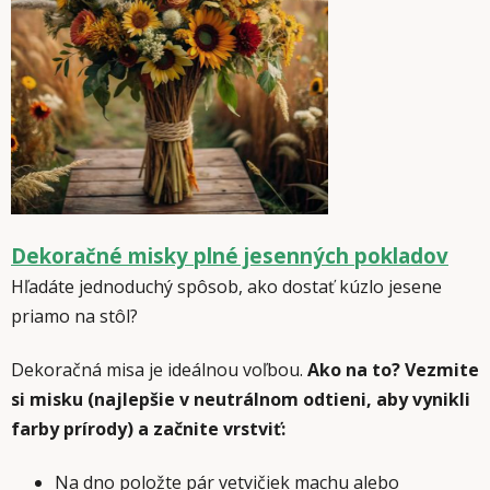
Dekoračné misky plné jesenných pokladov
Hľadáte jednoduchý spôsob, ako dostať kúzlo jesene
priamo na stôl?
Dekoračná misa je ideálnou voľbou.
Ako na to? Vezmite
si misku (najlepšie v neutrálnom odtieni, aby vynikli
farby prírody) a začnite vrstviť:
Na dno položte pár vetvičiek machu alebo