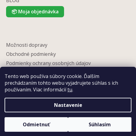
BLOG
📦
Moja objednávka
Možnosti dopravy
Obchodné podmienky
Podmienky ochrany osobných údajov
Reklamácia
Tento web používa súbory cookie. Ďalším
Partneri
prechádzaním tohto webu vyjadrujete súhlas s ich
používaním. Viac informácií
tu
.
Kontakty
Nastavenie
Odmietnuť
Súhlasím
Vytvoril Shoptet
Získajte 5 % zľavu na svoj prvý nákup
Copyright 2026
Eshop-květináče
. Všetky práva vyhradené.