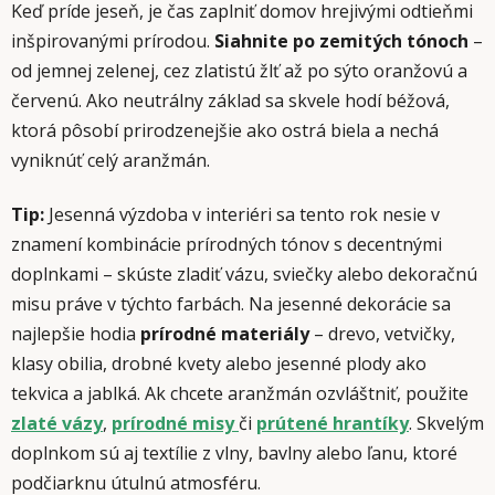
Keď príde jeseň, je čas zaplniť domov hrejivými odtieňmi
inšpirovanými prírodou.
Siahnite po zemitých tónoch
–
od jemnej zelenej, cez zlatistú žlť až po sýto oranžovú a
červenú. Ako neutrálny základ sa skvele hodí béžová,
ktorá pôsobí prirodzenejšie ako ostrá biela a nechá
vyniknúť celý aranžmán.
Tip:
Jesenná výzdoba v interiéri sa tento rok nesie v
znamení kombinácie prírodných tónov s decentnými
doplnkami – skúste zladiť vázu, sviečky alebo dekoračnú
misu práve v týchto farbách. Na jesenné dekorácie sa
najlepšie hodia
prírodné materiály
– drevo, vetvičky,
klasy obilia, drobné kvety alebo jesenné plody ako
tekvica a jablká. Ak chcete aranžmán ozvláštniť, použite
zlaté vázy
,
prírodné misy
či
prútené hrantíky
. Skvelým
doplnkom sú aj textílie z vlny, bavlny alebo ľanu, ktoré
podčiarknu útulnú atmosféru.