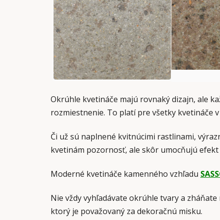
Okrúhle kvetináče majú rovnaký dizajn, ale kaž
rozmiestnenie. To platí pre všetky kvetináče v t
Či už sú naplnené kvitnúcimi rastlinami, výra
kvetinám pozornosť, ale skôr umocňujú efekt
Moderné kvetináče kamenného vzhľadu
SAS
Nie vždy vyhľadávate okrúhle tvary a zháňate 
ktorý je považovaný za dekoračnú misku.