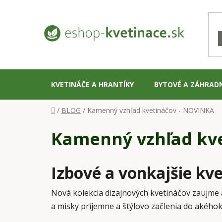
Prejsť
na
obsah
KVETINÁČE A HRANTÍKY
BYTOVÉ A ZÁHRAD
Domov
/
BLOG
/
Kamenný vzhľad kvetináčov - NOVINKA
Kamenný vzhľad kv
Izbové a vonkajšie k
Nová kolekcia dizajnových kvetináčov zaujme
a misky príjemne a štýlovo začlenia do akéhok