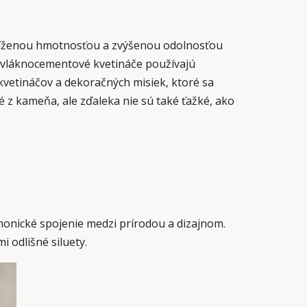
zníženou hmotnosťou a zvýšenou odolnosťou
u, vláknocementové kvetináče používajú
kvetináčov a dekoračných misiek, ktoré sa
z kameňa, ale zďaleka nie sú také ťažké, ako
onické spojenie medzi prírodou a dizajnom.
i odlišné siluety.