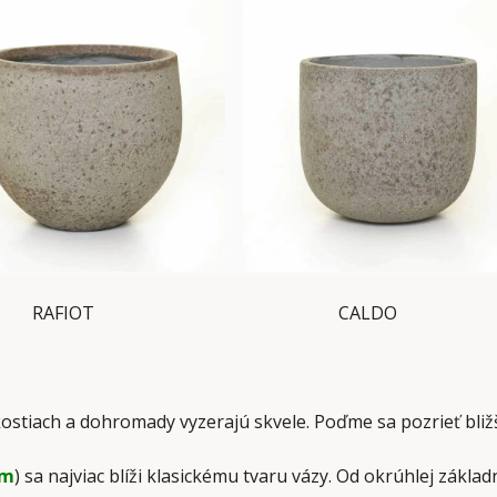
AFIOT CALDO
kostiach a dohromady vyzerajú skvele. Poďme sa pozrieť bližš
cm
) sa najviac blíži klasickému tvaru vázy. Od okrúhlej zákla