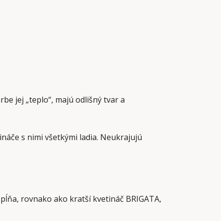
be jej „teplo“, majú odlišný tvar a
etináče s nimi všetkými ladia. Neukrajujú
spĺňa, rovnako ako kratší kvetináč BRIGATA,