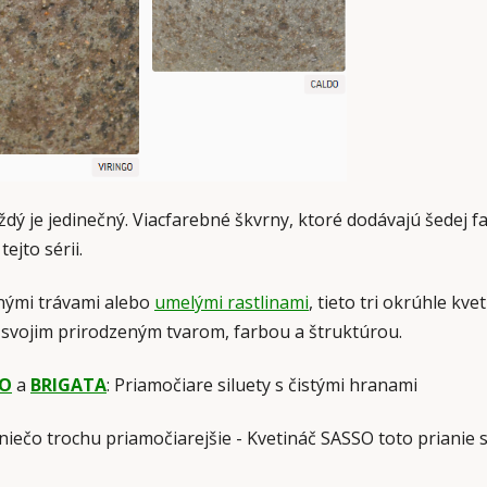
dý je jedinečný. Viacfarebné škvrny, ktoré dodávajú šedej far
ejto sérii.
znými trávami alebo
umelými rastlinami
, tieto tri okrúhle kv
 svojim prirodzeným tvarom, farbou a štruktúrou.
SO
a
BRIGATA
: Priamočiare siluety s čistými hranami
niečo trochu priamočiarejšie - Kvetináč SASSO toto prianie 