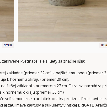
 zakrivené kvetináče, ale siluety sa značne líšia:
atej základne (priemer 22 cm) k najširšiemu bodu (priemer 3
žuje k hornému okraju (priemer 29 cm).
í na širšej základni s priemerom 27 cm. Okraj sa nachádza pri
je k hornému okraju (priemer 30 cm).
e veľmi moderne a architektonicky precízne. Predstavte si s
klad aj zaujímavé kaktusy a sukulenty v nízkej BRIGATE. Ara