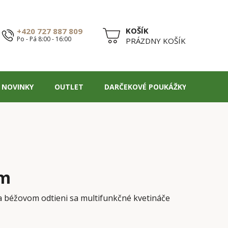
+420 727 887 809
Po - Pá 8:00 - 16:00
NÁKUPNÝ
PRÁZDNY KOŠÍK
KOŠÍK
NOVINKY
OUTLET
DARČEKOVÉ POUKÁŽKY
BLOG
om
a béžovom odtieni sa multifunkčné kvetináče