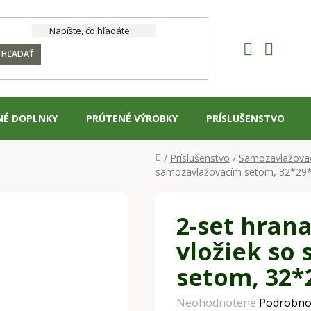
HĽADAŤ
NÉ DOPLNKY
PRÚTENÉ VÝROBKY
PRÍSLUŠENSTVO
Domov
/
Príslušenstvo
/
Samozavlažovac
samozavlažovacím setom, 32*29*2
2-set hran
vložiek so
setom, 32*
Priemerné
Neohodnotené
Podrobno