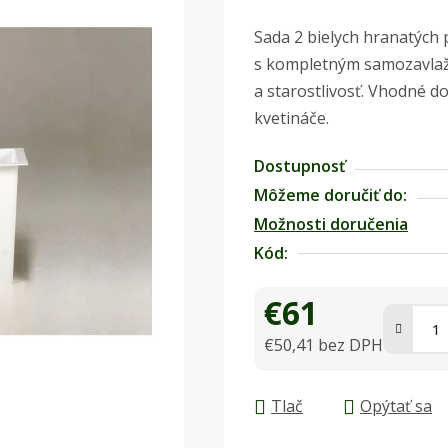
hodnotenie
Sada 2 bielych hranatých 
produktu
s kompletným samozavlaž
je
a starostlivosť. Vhodné do 
0,0
kvetináče.
z
5
Dostupnosť
hviezdičiek.
Môžeme doručiť do:
Možnosti doručenia
Kód:
€61
€50,41 bez DPH
Jednotková cena:
Tlač
Opýtať sa