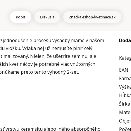
Popis
Diskusia
Značka
eshop-kvetinace.sk
re zjednodušenie procesu výsadby máme v našom
Doda
iu
vložku. Vďaka nej už nemusíte plniť celý
imalizovaný. Nielen, že ušetríte zeminu, ale
Kate
ašich kvetináčov je potrebné viac vnútorných
EAN
Ponúkame preto tento výhodný 2-set.
Farb
Výška
Hĺbka
Šírka
Mater
Obje
esť vrstvu keramsitu alebo iného absorpčného
Počet