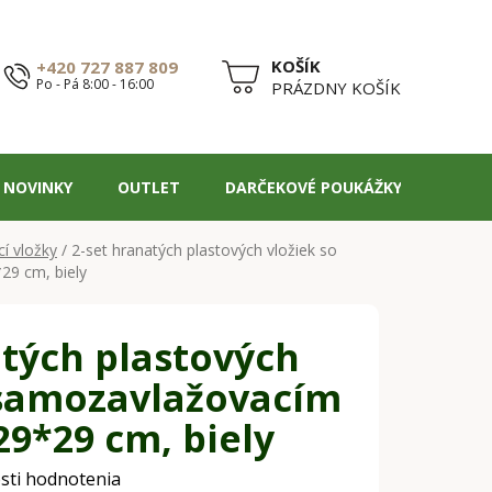
+420 727 887 809
Po - Pá 8:00 - 16:00
NÁKUPNÝ
PRÁZDNY KOŠÍK
KOŠÍK
NOVINKY
OUTLET
DARČEKOVÉ POUKÁŽKY
BLOG
í vložky
/
2-set hranatých plastových vložiek so
9 cm, biely
atých plastových
 samozavlažovacím
29*29 cm, biely
sti hodnotenia