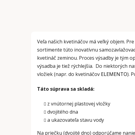
Veľa našich kvetináčov má veľký objem. P
sortimente túto inovatívnu
samozavlažovac
kvetináč zeminou. Proces výsadby je tým opt
výsadba je tiež rýchlejšia. Do niektorých n
vložiek (napr. do kvetináčov
ELEMENTO
). 
Táto súprava sa skladá:
z vnútornej plastovej vložky
dvojitého dna
a ukazovateľa stavu vody
Na priečku (dvojité dno) odporúčame nani