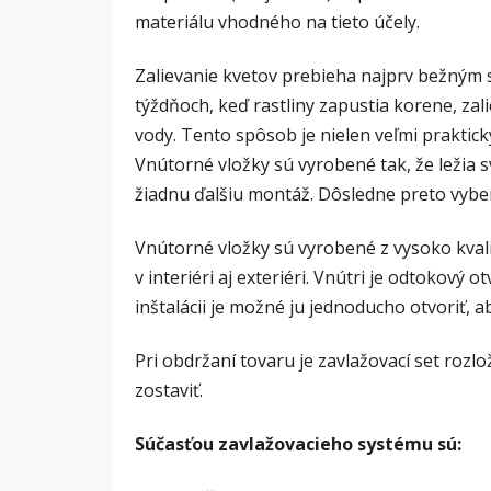
materiálu vhodného na tieto účely.
Zalievanie kvetov prebieha najprv bežným 
týždňoch, keď rastliny zapustia korene, za
vody. Tento sp
ô
sob je nielen veľmi praktick
Vnútorné vložky sú vyrobené tak, že ležia 
žiadnu ďalšiu montáž. D
ô
sledne preto vybe
Vnútorné vložky sú vyrobené z vysoko kval
v interiéri aj exteriéri. Vnútri je odtokový 
inštalácii je možné ju jednoducho otvoriť,
Pri obdržaní tovaru je zavlažovací set rozlo
zostaviť.
Súčasťou zavlažovacieho systému sú: