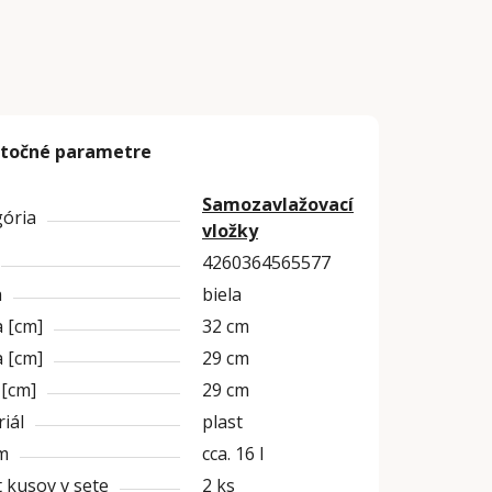
točné parametre
Samozavlažovací
gória
vložky
4260364565577
a
biela
 [cm]
32 cm
 [cm]
29 cm
 [cm]
29 cm
iál
plast
m
cca. 16 l
 kusov v sete
2 ks